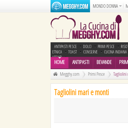
MONDO DONNA
M
Album
Punto Croce
Cucina
Azione
Puzzle
ANTIPASTI PESCE
DOLCI
PRIMI PESCE
RISO
Dise
ETNICA
TOAST
CONSERVE
CUCINA INDIANA
UTENTI
HOME
ANTIPASTI
BEVANDE
PRIMI
Megghy.com
Primi Pesce
Tagliolin
Tagliolini mari e monti