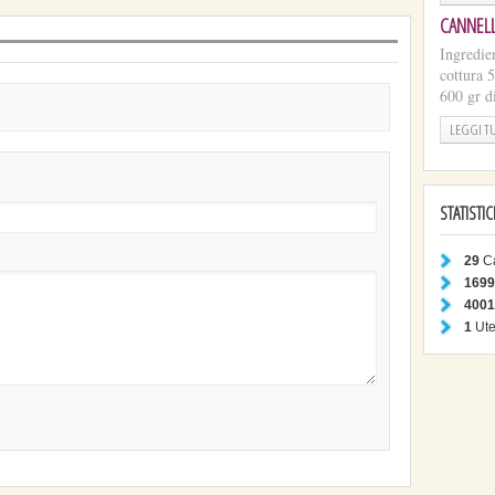
CANNELL
Ingredie
cottura 
600 gr di
LEGGI T
STATISTI
29
Ca
1699
4001
1
Ute