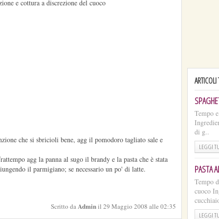
ione e cottura a discrezione del cuoco
ARTICOLI
SPAGHET
Tempo e D
Ingredie
di g..
enzione che si sbricioli bene, agg il pomodoro tagliato sale e
LEGGI T
frattempo agg la panna al sugo il brandy e la pasta che è stata
PASTA 
ungendo il parmigiano; se necessario un po' di latte.
Tempo di
cuoco In
cucchiaio
Admin
Scritto da
il 29 Maggio 2008 alle 02:35
LEGGI T