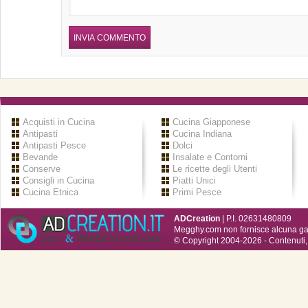
Acquisti in Cucina
Cucina Giapponese
Antipasti
Cucina Indiana
Antipasti Pesce
Dolci
Bevande
Insalate e Contorni
Conserve
Le ricette degli Utenti
Consigli in Cucina
Piatti Unici
Cucina Etnica
Primi Pesce
ADCreation
| P.I. 02631480809
Megghy.com non fornisce alcuna gar
© Copyright 2004-2026 - Contenuti, 