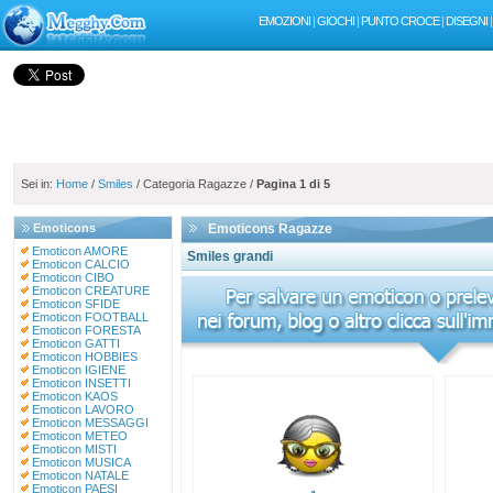
EMOZIONI
|
GIOCHI
|
PUNTO CROCE
|
DISEGNI
Sei in:
Home
/
Smiles
/ Categoria Ragazze /
Pagina 1 di 5
Emoticons
Emoticons Ragazze
Emoticon AMORE
Smiles grandi
Emoticon CALCIO
Emoticon CIBO
Emoticon CREATURE
Emoticon SFIDE
Emoticon FOOTBALL
Emoticon FORESTA
Emoticon GATTI
Emoticon HOBBIES
Emoticon IGIENE
Emoticon INSETTI
Emoticon KAOS
Emoticon LAVORO
Emoticon MESSAGGI
Emoticon METEO
Emoticon MISTI
Emoticon MUSICA
Emoticon NATALE
Emoticon PAESI