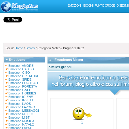
EMOZIONI
|
GIOCHI
|
PUNTO CROCE
|
DISEGNI
Sei in:
Home
/
Smiles
/ Categoria Meteo /
Pagina 1 di 62
Emoticons
Emoticons Meteo
Emoticon AMORE
Smiles grandi
Emoticon CALCIO
Emoticon CIBO
Emoticon CREATURE
Emoticon SFIDE
Emoticon FOOTBALL
Emoticon FORESTA
Emoticon GATTI
Emoticon HOBBIES
Emoticon IGIENE
Emoticon INSETTI
Emoticon KAOS
Emoticon LAVORO
Emoticon MESSAGGI
Emoticon METEO
Emoticon MISTI
Emoticon MUSICA
1
Emoticon NATALE
Emoticon PAESI