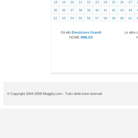
18
19
20
21
22
23
24
25
26
27
35
36
37
38
39
40
41
42
43
44
52
53
54
55
56
57
58
59
60
61
Gli altri
Emoticons Grandi
Le altre 
HOME
SMILES
© Copyright 2004-2008 Megghy.com - Tutti i diritti sono riservati