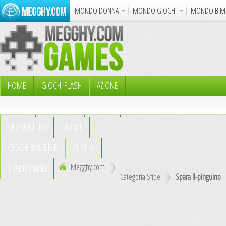
MONDO DONNA
MONDO GIOCHI
MONDO BIM
Album
Punto Croce
Cucina
Uncinetto
Cartol
Azione
Puzzle
Sparatutto
Avventur
Disegni da Colorare
Crea il D
HOME
GIOCHI FLASH
AZIONE
PUZZLE
AVVENTURA
ABILITÀ
Gif Anima
SPARATUTTO
SPORT
Notizie
GIOCHI BAMBINE
CUCINA
Megghy.com
TRADIZIONALI
Categoria Sfide
Spara Il-pinguino