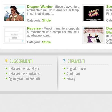
Dragon Warrior
Str
- Gioco d'avventura
ambientato nel Nord America ai tempi
in f
in cui i nativi ameri..
Fihte
Sfide
Categoria:
Cat
Reverse
Dra
- Muovi in maniera opposta
ai movimenti che compi col mouse il
Bl
quadratino azzu..
di 
sceg
Sfide
Categoria:
Cat
SUGGERIMENTI
STRUMENTI
Installazione flashPlayer
Segnala abuso
Installazione Shockwave
Contattaci
Aggiungi ai tuoi Preferiti
Privacy