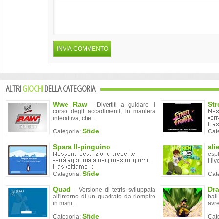
ALTRI
GIOCHI
DELLA CATEGORIA
Wwe Raw
Str
- Divertiti a guidare il
corso degli accadimenti, in maniera
interattiva, che ..
Sfide
Categoria:
Cat
Spara Il-pinguino
ali
espl
i live
Sfide
Categoria:
Cat
Quad
Dra
- Versione di tetris sviluppata
all'interno di un quadrato da riempire
ball
in mani..
avre
Sfide
Categoria:
Cat