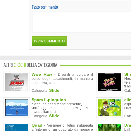
Testo commento
ALTRI
GIOCHI
DELLA CATEGORIA
Wwe Raw
Str
- Divertiti a guidare il
corso degli accadimenti, in maniera
interattiva, che ..
Sfide
Categoria:
Cat
Spara Il-pinguino
ali
espl
i live
Sfide
Categoria:
Cat
Quad
Dra
- Versione di tetris sviluppata
all'interno di un quadrato da riempire
ball