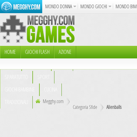
MONDO DONNA
MONDO GIOCHI
MONDO BIM
Album
Punto Croce
Cucina
Uncinetto
Cartol
Azione
Puzzle
Sparatutto
Avventur
Disegni da Colorare
Crea il D
HOME
GIOCHI FLASH
AZIONE
PUZZLE
AVVENTURA
ABILITÀ
Gif Anima
SPARATUTTO
SPORT
Notizie
GIOCHI BAMBINE
CUCINA
Megghy.com
TRADIZIONALI
Categoria Sfide
Alienballs