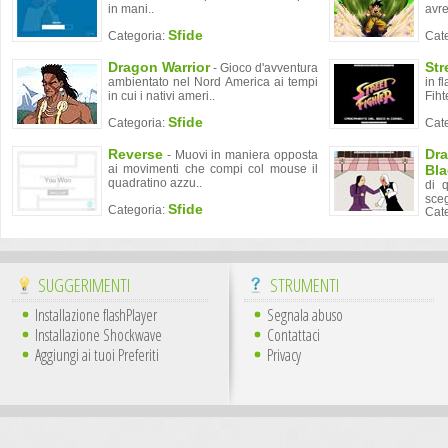
in mani..
avre
Sfide
Categoria:
Cat
Dragon Warrior
Str
- Gioco d'avventura
ambientato nel Nord America ai tempi
in f
in cui i nativi ameri..
Fihte
Sfide
Categoria:
Cat
Reverse
Dra
- Muovi in maniera opposta
ai movimenti che compi col mouse il
Bl
quadratino azzu..
di 
sceg
Sfide
Categoria:
Cat
SUGGERIMENTI
STRUMENTI
Installazione flashPlayer
Segnala abuso
Installazione Shockwave
Contattaci
Aggiungi ai tuoi Preferiti
Privacy