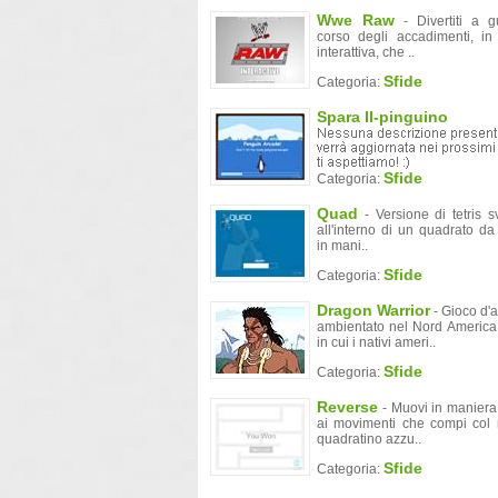
Wwe Raw
- Divertiti a g
corso degli accadimenti, in
interattiva, che ..
Sfide
Categoria:
Spara Il-pinguino
Sfide
Categoria:
Quad
- Versione di tetris s
all'interno di un quadrato da
in mani..
Sfide
Categoria:
Dragon Warrior
- Gioco d'
ambientato nel Nord America
in cui i nativi ameri..
Sfide
Categoria:
Reverse
- Muovi in maniera
ai movimenti che compi col 
quadratino azzu..
Sfide
Categoria: