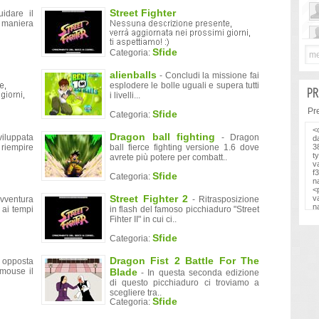
Street Fighter
uidare il
 maniera
Sfide
Categoria:
alienballs
- Concludi la missione fai
esplodere le bolle uguali e supera tutti
PR
i livelli...
Prel
Sfide
Categoria:
Dragon ball fighting
viluppata
- Dragon
 riempire
ball fierce fighting versione 1.6 dove
avrete più potere per combatt..
Sfide
Categoria:
Street Fighter 2
avventura
- Ritrasposizione
 ai tempi
in flash del famoso picchiaduro "Street
Fihter II" in cui ci..
Sfide
Categoria:
Dragon Fist 2 Battle For The
 opposta
mouse il
Blade
- In questa seconda edizione
di questo picchiaduro ci troviamo a
scegliere tra..
Sfide
Categoria: