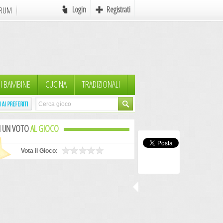
Login
Registrati
RUM
Online
e
Favole
I BAMBINE
CUCINA
TRADIZIONALI
mi
Mondo Pirati
Icone
I UN VOTO
AL GIOCO
Autori in Erba
Scrivere
Vota il Gioco:
MyAvatar
Rebus
Postcards
AdCreation