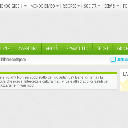
ONDO GIOCHI
MONDO BIMBO
RISORSE
SOCIETÀ
SERVIZI
FO
Uncinetto
Cartoline Online
La Maglia del Cuore
Sparatutto
Avventura
Auto e Moto
Abilità
GdR 
gni da Colorare
Crea il Disegno
I Vostri Nomi
Giochi Bambin
UZZLE
AVVENTURA
ABILITÀ
SPARATUTTO
SPORT
GIOCH
hilator-antispam
Gif Animate
Smiles
Sfondi
Program
DA
Notizie
Religione
Aforismi
Poesie
 e trojan? Non sei soddisfatto del tuo antivirus? Bene, cimentati tu
hi che riceve. Intercetta e cattura mail, virus e altri diabolici fastidi per il
azzartene in vari modi.
Glitter
Directory
FreeUp