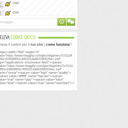
ciao
ciao
chat al contrario... e be
chat al contrario... e be
ELEVA
CODICE GIOCO
buon giorno
eva il codice per il
tuo sito
! |
come funziona
?
buon giorno
non ho capito se è un vero multiplayer o
meno
non ho capito se è un vero multiplayer o
meno
ma contro chi si gioca?
ma contro chi si gioca?
ciao
ciao
A me tutti quelli a cui ho giocato
A me tutti quelli a cui ho giocato