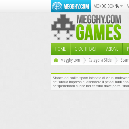
MONDO DONNA
M
Album
Punto Croce
Cucina
Azione
Puzzle
Dise
HOME
GIOCHI FLASH
AZIONE
P
Megghy.com
Categoria Sfide
Spami
Stanco del solito spam intasato di virus, maleware
nell'ardua impresa di difendere il pc dai tanti attacc
pc spedendoli subito nel cestino dove potrai sbar