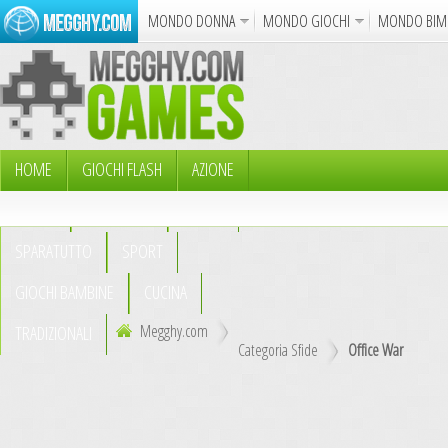
MONDO DONNA
MONDO GIOCHI
MONDO BIM
Album
Punto Croce
Cucina
Uncinetto
Cartol
Azione
Puzzle
Sparatutto
Avventur
Disegni da Colorare
Crea il D
HOME
GIOCHI FLASH
AZIONE
PUZZLE
AVVENTURA
ABILITÀ
Gif Anima
SPARATUTTO
SPORT
Notizie
GIOCHI BAMBINE
CUCINA
Megghy.com
TRADIZIONALI
Categoria Sfide
Office War