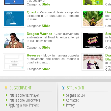
Sfide
Categoria:
Cat
Quad
Dra
- Versione di tetris sviluppata
all'interno di un quadrato da riempire
ball
in mani..
avre
Sfide
Categoria:
Cat
Dragon Warrior
Str
- Gioco d'avventura
ambientato nel Nord America ai tempi
in f
in cui i nativi ameri..
Fihte
Sfide
Categoria:
Cat
Reverse
Dra
- Muovi in maniera opposta
ai movimenti che compi col mouse il
Bl
quadratino azzu..
di 
sceg
Sfide
Categoria:
Cat
SUGGERIMENTI
STRUMENTI
Installazione flashPlayer
Segnala abuso
Installazione Shockwave
Contattaci
Aggiungi ai tuoi Preferiti
Privacy