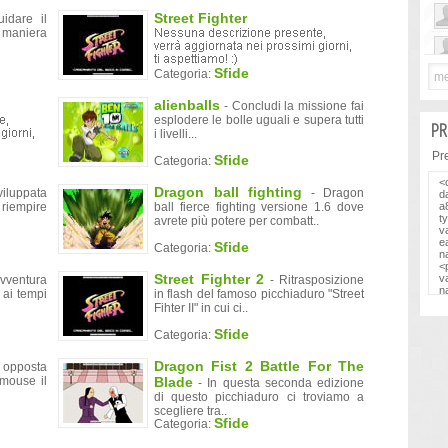
Street Fighter
uidare il
 maniera
Sfide
Categoria:
alienballs
- Concludi la missione fai
esplodere le bolle uguali e supera tutti
PR
i livelli...
Prel
Sfide
Categoria:
Dragon ball fighting
viluppata
- Dragon
 riempire
ball fierce fighting versione 1.6 dove
avrete più potere per combatt..
Sfide
Categoria:
Street Fighter 2
avventura
- Ritrasposizione
 ai tempi
in flash del famoso picchiaduro "Street
Fihter II" in cui ci..
Sfide
Categoria:
Dragon Fist 2 Battle For The
 opposta
mouse il
Blade
- In questa seconda edizione
di questo picchiaduro ci troviamo a
scegliere tra..
Sfide
Categoria: