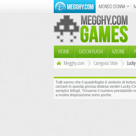
MONDO DONNA
M
Album
Punto Croce
Cucina
Azione
Puzzle
Dise
HOME
GIOCHI FLASH
AZIONE
P
Megghy.com
Categoria Sfide
Lucky
Tutti sanno che il quadrifoglio è simbolo di fortu
cercarli in questa grossa distesa verde! Lucky Clo
semplici trifogli. Trovarne il numero prestabilito n
a nostra disposizione sono poche.