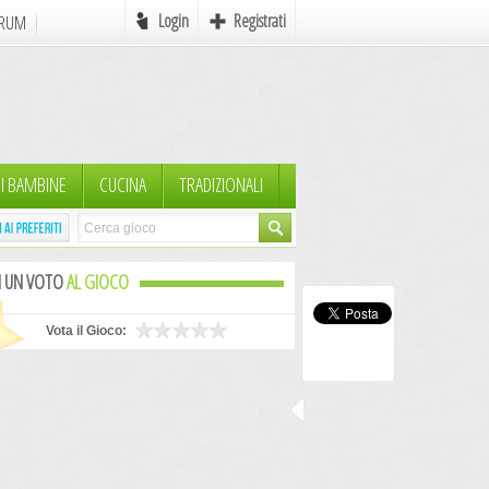
Login
Registrati
RUM
Online
e
Favole
I BAMBINE
CUCINA
TRADIZIONALI
mi
Mondo Pirati
Icone
I UN VOTO
AL GIOCO
Autori in Erba
Scrivere
Vota il Gioco:
MyAvatar
Rebus
Postcards
AdCreation