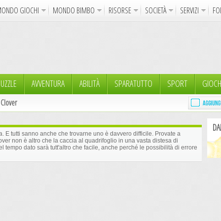
ONDO GIOCHI
MONDO BIMBO
RISORSE
SOCIETÀ
SERVIZI
FO
Uncinetto
Cartoline Online
La Maglia del Cuore
Sparatutto
Avventura
Auto e Moto
Abilità
GdR 
gni da Colorare
Crea il Disegno
I Vostri Nomi
Giochi Bambin
UZZLE
AVVENTURA
ABILITÀ
SPARATUTTO
SPORT
GIOCH
 Clover
Gif Animate
Smiles
Sfondi
Program
DA
Notizie
Religione
Aforismi
Poesie
na. E tutti sanno anche che trovarne uno è davvero difficile. Provate a
ver non è altro che la caccia al quadrifoglio in una vasta distesa di
el tempo dato sarà tutt'altro che facile, anche perché le possibilità di errore
Glitter
Directory
FreeUp