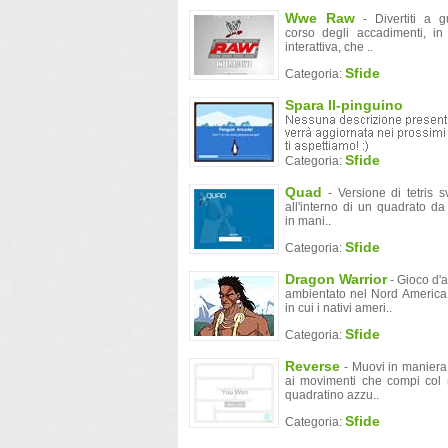
Wwe Raw
- Divertiti a g
corso degli accadimenti, in
interattiva, che ..
Sfide
Categoria:
Spara Il-pinguino
Sfide
Categoria:
Quad
- Versione di tetris s
all'interno di un quadrato da
in mani..
Sfide
Categoria:
Dragon Warrior
- Gioco d'
ambientato nel Nord America
in cui i nativi ameri..
Sfide
Categoria:
Reverse
- Muovi in maniera
ai movimenti che compi col 
quadratino azzu..
Sfide
Categoria: