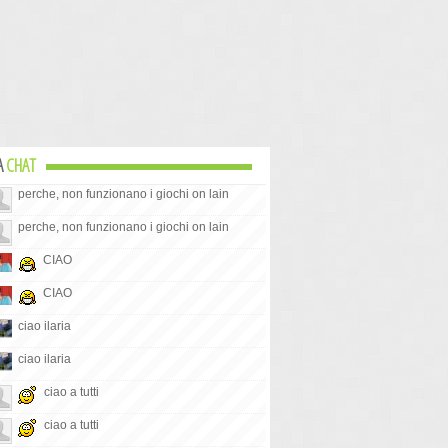
A
CHAT
perche, non funzionano i giochi on lain
perche, non funzionano i giochi on lain
CIAO
CIAO
ciao ilaria
ciao ilaria
ciao a tutti
ciao a tutti