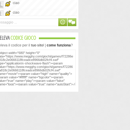
ciao
ciao
chat al contrario... e be
chat al contrario... e be
ELEVA
CODICE GIOCO
buon giorno
eva il codice per il
tuo sito
! |
come funziona
?
buon giorno
non ho capito se è un vero multiplayer o
meno
non ho capito se è un vero multiplayer o
meno
ma contro chi si gioca?
ma contro chi si gioca?
ciao
ciao
A me tutti quelli a cui ho giocato
A me tutti quelli a cui ho giocato