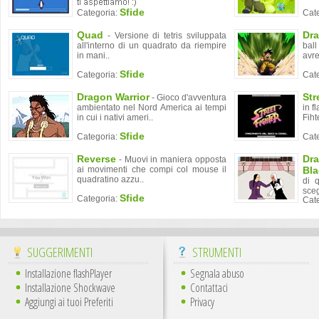
Sfide
Categoria:
Cat
Quad
Dra
- Versione di tetris sviluppata
all'interno di un quadrato da riempire
ball
in mani..
avre
Sfide
Categoria:
Cat
Dragon Warrior
Str
- Gioco d'avventura
ambientato nel Nord America ai tempi
in f
in cui i nativi ameri..
Fihte
Sfide
Categoria:
Cat
Reverse
Dra
- Muovi in maniera opposta
ai movimenti che compi col mouse il
Bl
quadratino azzu..
di 
sceg
Sfide
Categoria:
Cat
SUGGERIMENTI
STRUMENTI
Installazione flashPlayer
Segnala abuso
Installazione Shockwave
Contattaci
Aggiungi ai tuoi Preferiti
Privacy