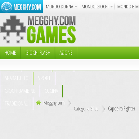
MONDO DONNA
MONDO GIOCHI
MONDO BIM
Album
Punto Croce
Cucina
Uncinetto
Cartol
Azione
Puzzle
Sparatutto
Avventur
Disegni da Colorare
Crea il D
HOME
GIOCHI FLASH
AZIONE
PUZZLE
AVVENTURA
ABILITÀ
Gif Anima
SPARATUTTO
SPORT
Notizie
GIOCHI BAMBINE
CUCINA
Megghy.com
TRADIZIONALI
Categoria Sfide
Capoeira Fighter