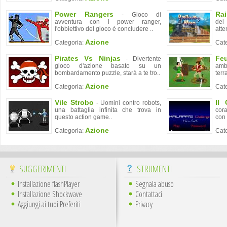
Power Rangers
Ra
- Gioco di
avventura con i power ranger,
del
l'obbiettivo del gioco è concludere ..
atte
Azione
Categoria:
Cat
Pirates Vs Ninjas
Fe
- Divertente
gioco d'azione basato su un
ambi
bombardamento puzzle, starà a te tro..
terra
Azione
Categoria:
Cat
Vile Strobo
Il 
- Uomini contro robots,
una battaglia infinita che trova in
cor
questo action game..
con 
Azione
Categoria:
Cat
SUGGERIMENTI
STRUMENTI
Installazione flashPlayer
Segnala abuso
Installazione Shockwave
Contattaci
Aggiungi ai tuoi Preferiti
Privacy