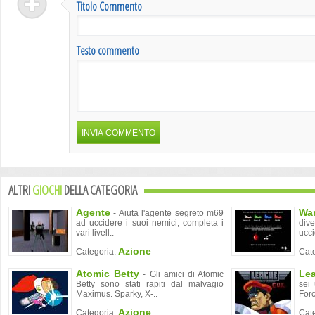
Titolo Commento
Testo commento
ALTRI
GIOCHI
DELLA CATEGORIA
Agente
Wa
- Aiuta l'agente segreto m69
ad uccidere i suoi nemici, completa i
div
vari livell..
ucci
Azione
Categoria:
Cat
Atomic Betty
Lea
- Gli amici di Atomic
Betty sono stati rapiti dal malvagio
sei
Maximus. Sparky, X-..
Forc
Azione
Categoria:
Cat