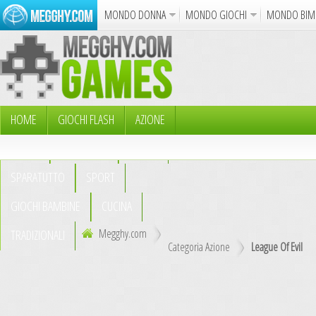
MONDO DONNA
MONDO GIOCHI
MONDO BIM
Album
Punto Croce
Cucina
Uncinetto
Cartol
Azione
Puzzle
Sparatutto
Avventur
Disegni da Colorare
Crea il D
HOME
GIOCHI FLASH
AZIONE
PUZZLE
AVVENTURA
ABILITÀ
Gif Anima
SPARATUTTO
SPORT
Notizie
GIOCHI BAMBINE
CUCINA
Megghy.com
TRADIZIONALI
Categoria Azione
League Of Evil