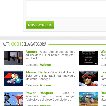
ALTRI
GIOCHI
DELLA CATEGORIA
Agente
Wa
- Aiuta l'agente segreto m69
ad uccidere i suoi nemici, completa i
div
vari livell..
ucci
Azione
Categoria:
Cat
Atomic Betty
Lea
- Gli amici di Atomic
Betty sono stati rapiti dal malvagio
sei
Maximus. Sparky, X-..
Forc
Azione
Categoria:
Cat
Power Rangers
Ra
- Gioco di
avventura con i power ranger,
del
l'obbiettivo del gioco è concludere ..
atte
Azione