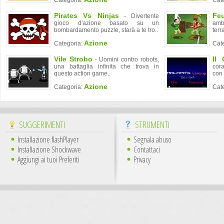
Categoria:
Cat
Pirates Vs Ninjas
Fe
- Divertente
gioco d'azione basato su un
ambi
bombardamento puzzle, starà a te tro..
terra
Azione
Categoria:
Cat
Vile Strobo
Il 
- Uomini contro robots,
una battaglia infinita che trova in
cor
questo action game..
con 
Azione
Categoria:
Cat
SUGGERIMENTI
STRUMENTI
Installazione flashPlayer
Segnala abuso
Installazione Shockwave
Contattaci
Aggiungi ai tuoi Preferiti
Privacy