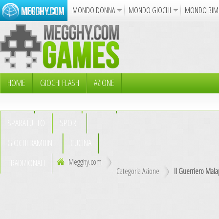
MONDO DONNA
MONDO GIOCHI
MONDO BIM
Album
Punto Croce
Cucina
Uncinetto
Cartol
Azione
Puzzle
Sparatutto
Avventur
Disegni da Colorare
Crea il D
HOME
GIOCHI FLASH
AZIONE
PUZZLE
AVVENTURA
ABILITÀ
Gif Anima
SPARATUTTO
SPORT
Notizie
GIOCHI BAMBINE
CUCINA
Megghy.com
TRADIZIONALI
Categoria Azione
Il Guerriero Mal