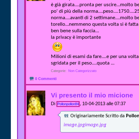
è già girata....pronta per uscire...molto b
po' di più della norma....peso....1750....2
norma....avanti di 2 settimane....molto be
torello...nemmeno questa volta si è fatta
ben bene sulla faccia...
la privacy è importante
Milioni di esami da fare....e per una volt
sgridata per il peso....quota ...
Categorie
‎
Non Categorizzato
0 Commenti
Vi presento il mio micione
Di
, 10-04-2013 alle 07:37
Pollonpollon84
Originariamente Scritto da
Pollo
image.jpg
image.jpg