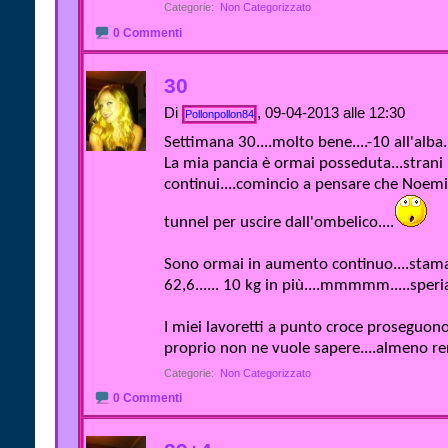
Categorie
‎
Non Categorizzato
0 Commenti
30
Di
, 09-04-2013 alle 12:30
Pollonpollon84
Settimana 30....molto bene....-10 all'alba..
La mia pancia è ormai posseduta...strani
continui....comincio a pensare che Noemi
tunnel per uscire dall'ombelico....
Sono ormai in aumento continuo....stamat
62,6...... 10 kg in più....mmmmm.....speriam
I miei lavoretti a punto croce proseguono
proprio non ne vuole sapere....almeno rend
Categorie
‎
Non Categorizzato
0 Commenti