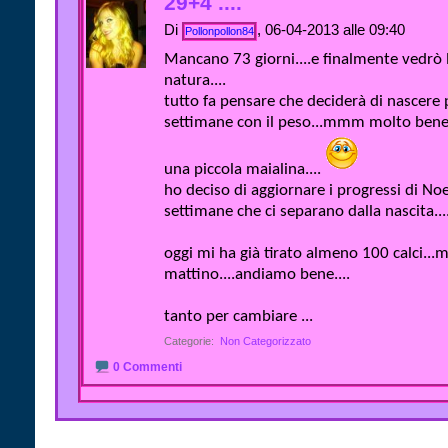
29+4 ....
Di
, 06-04-2013 alle 09:40
Pollonpollon84
Mancano 73 giorni....e finalmente vedrò l
natura....
tutto fa pensare che deciderà di nascere p
settimane con il peso...mmm molto bene..
una piccola maialina....
ho deciso di aggiornare i progressi di No
settimane che ci separano dalla nascita...
oggi mi ha già tirato almeno 100 calci...
mattino....andiamo bene....
tanto per cambiare ...
Categorie
‎
Non Categorizzato
0 Commenti