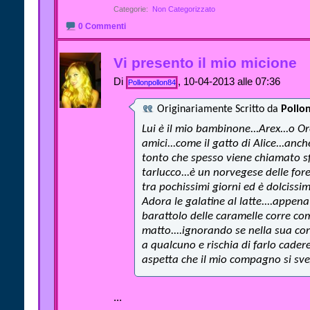
Categorie
‎
Non Categorizzato
0 Commenti
Vi presento il mio micione
Di
, 10-04-2013 alle 07:36
Pollonpollon84
Originariamente Scritto da
Pollo
Lui è il mio bambinone...Arex...o Or
amici...come il gatto di Alice...anc
tonto che spesso viene chiamato sfi
tarlucco...è un norvegese delle fore
tra pochissimi giorni ed è dolcissimo
Adora le galatine al latte....appena
barattolo delle caramelle corre co
matto....ignorando se nella sua cor
a qualcuno e rischia di farlo cadere
aspetta che il mio compagno si sve
...