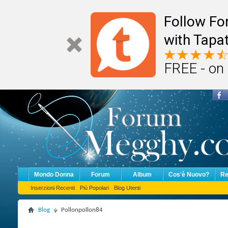
Follow F
with Tapat
FREE - on
Mondo Donna
Forum
Album
Cos'è Nuovo?
Re
Inserzioni Recenti
Più Popolari
Blog Utenti
Blog
Pollonpollon84