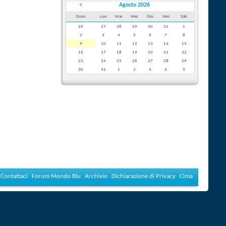
<
Agosto 2026
Dom
Lun
Mar
Mer
Gio
Ven
Sab
26
27
28
29
30
31
1
2
3
4
5
6
7
8
9
10
11
12
13
14
15
16
17
18
19
20
21
22
23
24
25
26
27
28
29
30
31
1
2
3
4
5
Contattaci
Forum Mondo Blu
Archivio
Dichiarazione di Privacy
Cima