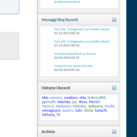
da
Amministratore
Messaggi Blog Recenti
Foto SAL: Follegiando con folletti natalizi.
01-12-2013
00:36
Foto SAL: Follegiando con folletti natalizi.
01-12-2013
00:35
Ovvietà e banalità di un Forum
26-03-2010
03:37
Creare Firme, Nomi e Scritte
02-03-2010
05:46
Visitatori Recenti
Ably
,
annavici
,
creakiara
,
elda
,
federica846
,
ggemy85
,
hdarinka
,
jrjs
,
JRosa
,
Ma12ri
,
Maria A. Madureira
,
Marinita
,
nadiaama
,
nisa84
,
nonnagiusy1
,
quattro
,
Safri
,
Silche
,
Sonia76
,
Stefania_72
Archivio