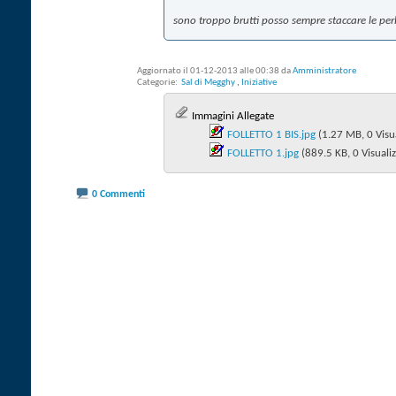
sono troppo brutti posso sempre staccare le perli
Aggiornato il 01-12-2013 alle 00:38 da
Amministratore
Categorie
‎
Sal di Megghy
,‎
Iniziative
Immagini Allegate
FOLLETTO 1 BIS.jpg‎
(1.27 MB, 0 Visua
FOLLETTO 1.jpg‎
(889.5 KB, 0 Visualiz
0 Commenti