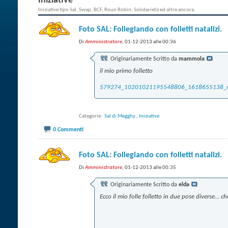
Iniziative
Iniziative tipo Sal, Swap, BCF, Roun Robin, Solidarietà ed altre ancora.
Foto SAL: Follegiando con folletti natalizi.
Di
Amministratore
, 01-12-2013 alle 00:36
Originariamente Scritto da
mammola
il mio primo folletto
579274_10201021195548806_1618655138_n
Categorie
‎
Sal di Megghy
,‎
Iniziative
0 Commenti
Foto SAL: Follegiando con folletti natalizi.
Di
Amministratore
, 01-12-2013 alle 00:35
Originariamente Scritto da
elda
Ecco il mio folle folletto in due pose diverse...