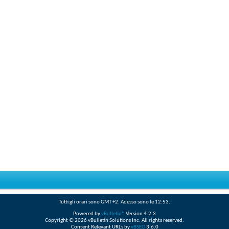
Tutti gli orari sono GMT +2. Adesso sono le
12:53
.
Powered by
vBulletin®
Version 4.2.3
Copyright © 2026 vBulletin Solutions Inc. All rights reserved.
Content Relevant URLs by
vBSEO
3.6.0