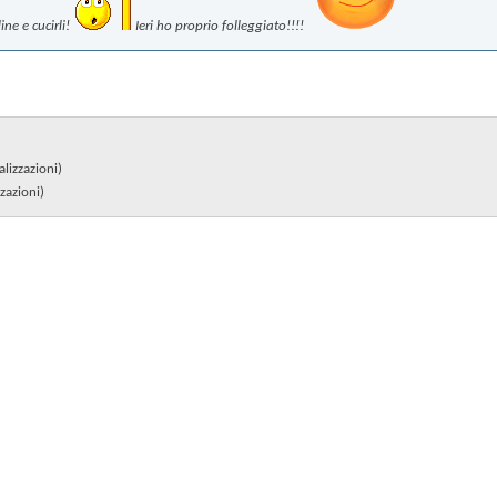
ne e cucirli!
Ieri ho proprio folleggiato!!!!
lizzazioni)
zazioni)