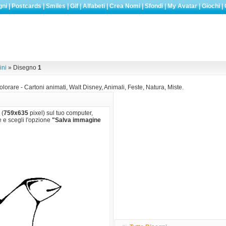
gni
|
Postcards
|
Smiles
|
Gif
|
Alfabeti
|
Crea Nomi
|
Sfondi
|
My Avatar
|
Giochi
|
ini
» Disegno
1
olorare - Cartoni animati, Walt Disney, Animali, Feste, Natura, Miste.
 (
759x635
pixel) sul tuo computer,
e e scegli l'opzione
"Salva immagine