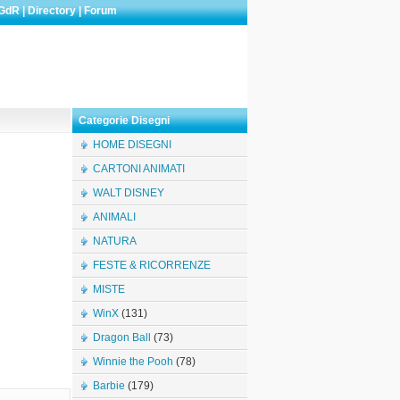
GdR
|
Directory
|
Forum
Categorie Disegni
HOME DISEGNI
CARTONI ANIMATI
WALT DISNEY
ANIMALI
NATURA
FESTE & RICORRENZE
MISTE
WinX
(131)
Dragon Ball
(73)
Winnie the Pooh
(78)
Barbie
(179)