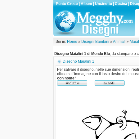
Punto Croce
|
Album
|
Uncinetto
|
Cucina
|
Dise
Sei in:
Home
»
Disegni Bambini
»
Animali
»
Maial
Disegno Maialini 1 di Mondo Blu
, da stampare e c
Disegno Maialini 1
Per salvare il disegno, nelle sue dimensioni reali
clicca sull'immagine con il tasto destro del mous
con nome"