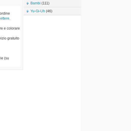
Bambi
(111)
Yu-Gi-Uh
(46)
 ordine
lettere
.
re e colorare
vizio gratuito
ie (su