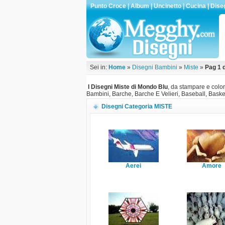
Punto Croce
|
Album
|
Uncinetto
|
Cucina
|
Dise
Sei in:
Home
»
Disegni Bambini
»
Miste
»
Pag 1 d
I Disegni Miste di Mondo Blu
, da stampare e color
Bambini, Barche, Barche E Velieri, Baseball, Basket
Disegni Categoria MISTE
Aerei
Amore