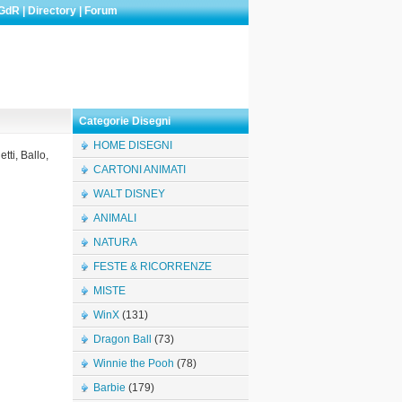
GdR
|
Directory
|
Forum
Categorie Disegni
HOME DISEGNI
tti, Ballo,
CARTONI ANIMATI
WALT DISNEY
ANIMALI
NATURA
FESTE & RICORRENZE
MISTE
WinX
(131)
Dragon Ball
(73)
Winnie the Pooh
(78)
Barbie
(179)