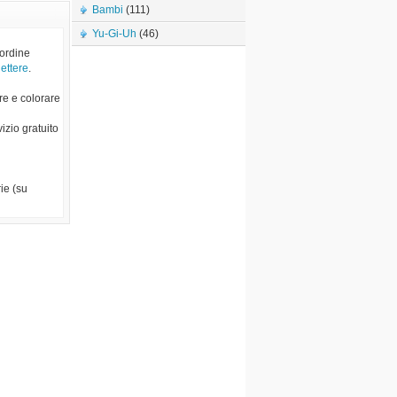
Bambi
(111)
Yu-Gi-Uh
(46)
 ordine
lettere
.
re e colorare
vizio gratuito
ie (su