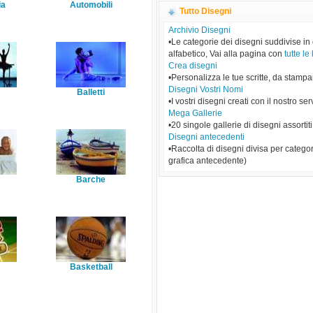
ia
Automobili
Tutto Disegni
Archivio Disegni
•Le categorie dei disegni suddivise in
alfabetico, Vai alla pagina con
tutte le 
Crea disegni
•Personalizza le tue scritte, da stampa
Disegni Vostri Nomi
Balletti
•I vostri disegni creati con il nostro ser
Mega Gallerie
•20 singole gallerie di disegni assortiti
Disegni antecedenti
•Raccolta di disegni divisa per categor
grafica antecedente)
Barche
Basketball