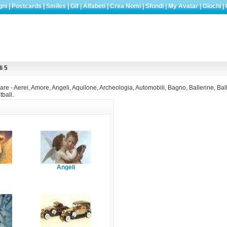
gni
|
Postcards
|
Smiles
|
Gif
|
Alfabeti
|
Crea Nomi
|
Sfondi
|
My Avatar
|
Giochi
|
i 5
are - Aerei, Amore, Angeli, Aquilone, Archeologia, Automobili, Bagno, Ballerine, Balle
ball.
Angeli