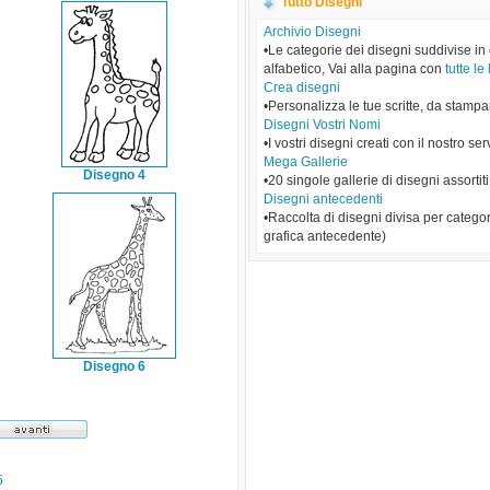
Tutto Disegni
Archivio Disegni
•Le categorie dei disegni suddivise in
alfabetico, Vai alla pagina con
tutte le 
Crea disegni
•Personalizza le tue scritte, da stampa
Disegni Vostri Nomi
•I vostri disegni creati con il nostro ser
Mega Gallerie
Disegno 4
•20 singole gallerie di disegni assortiti
Disegni antecedenti
•Raccolta di disegni divisa per categor
grafica antecedente)
Disegno 6
5