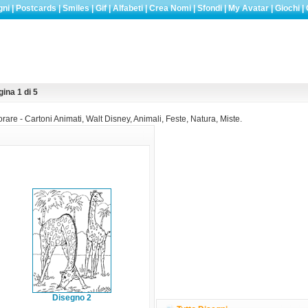
gni
|
Postcards
|
Smiles
|
Gif
|
Alfabeti
|
Crea Nomi
|
Sfondi
|
My Avatar
|
Giochi
|
ina 1 di 5
rare - Cartoni Animati, Walt Disney, Animali, Feste, Natura, Miste.
Disegno 2