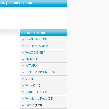
GdR
|
Directory
|
Forum
Categorie Disegni
HOME DISEGNI
CARTONI ANIMATI
WALT DISNEY
ANIMALI
NATURA
FESTE & RICORRENZE
MISTE
WinX
(131)
Dragon Ball
(73)
Winnie the Pooh
(78)
Barbie
(179)