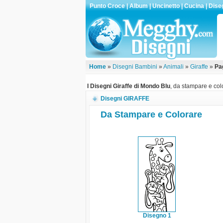
Punto Croce
|
Album
|
Uncinetto
|
Cucina
|
Dise
Home
»
Disegni Bambini
»
Animali
»
Giraffe
»
Pag
I Disegni Giraffe di Mondo Blu
, da stampare e colo
Disegni GIRAFFE
Da Stampare e Colorare
Disegno 1