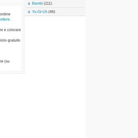
Bambi
(111)
Yu-Gi-Uh
(46)
 ordine
lettere
.
re e colorare
vizio gratuito
ie (su