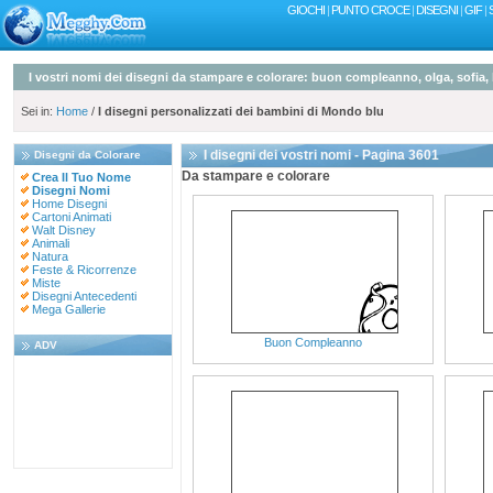
GIOCHI
|
PUNTO CROCE
|
DISEGNI
|
GIF
|
I vostri nomi dei disegni da stampare e colorare: buon compleanno, olga, so
Sei in:
Home
/
I disegni personalizzati dei bambini di Mondo blu
I disegni dei vostri nomi - Pagina 3601
Disegni da Colorare
Da stampare e colorare
Crea Il Tuo Nome
Disegni Nomi
Home Disegni
Cartoni Animati
Walt Disney
Animali
Natura
Feste & Ricorrenze
Miste
Disegni Antecedenti
Mega Gallerie
Buon Compleanno
ADV