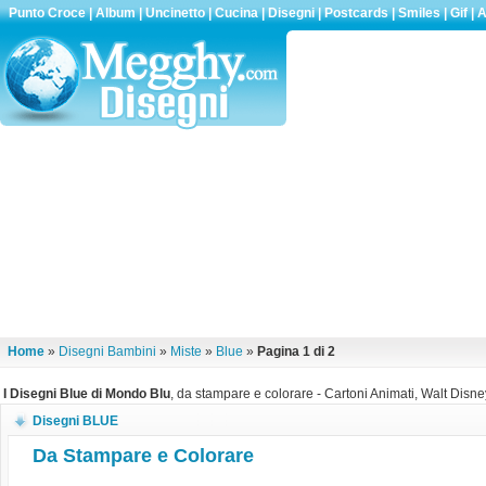
Punto Croce
|
Album
|
Uncinetto
|
Cucina
|
Disegni
|
Postcards
|
Smiles
|
Gif
|
A
Home
»
Disegni Bambini
»
Miste
»
Blue
»
Pagina 1 di 2
I Disegni Blue di Mondo Blu
, da stampare e colorare - Cartoni Animati, Walt Disney
Disegni BLUE
Da Stampare e Colorare