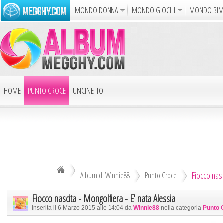
MONDO DONNA
MONDO GIOCHI
MONDO BI
Album
Punto Croce
Cucina
Uncinetto
Carto
Azione
Puzzle
Sparatutto
Avventur
Disegni da Colorare
Crea il D
HOME
PUNTO CROCE
UNCINETTO
Gif Anim
LAVORI AI FERRI
ALTRI ALBUM
Notizie
DECOUPAGE
ALTRI RICAMI
ALTRI HOBBY
Fiocco nasc
TUTTI GLI ALBUM
Album di Winnie88
Punto Croce
Fiocco nascita - Mongolfiera - E' nata Alessia
Inserita il 6 Marzo 2015 alle 14:04 da
Winnie88
nella categoria
Punto 