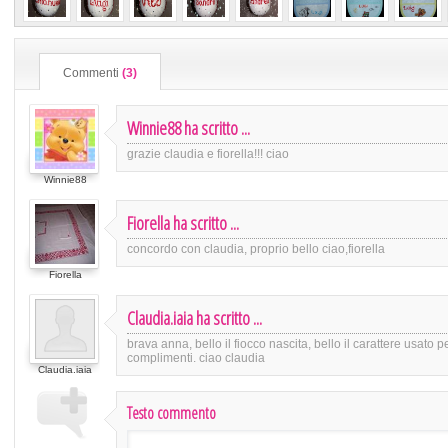
Commenti
(3)
Winnie88 ha scritto ...
grazie claudia e fiorella!!! ciao
Winnie88
Fiorella ha scritto ...
concordo con claudia, proprio bello ciao,fiorella
Fiorella
Claudia.iaia ha scritto ...
brava anna, bello il fiocco nascita, bello il carattere usato per 
complimenti. ciao claudia
Claudia.iaia
Testo commento