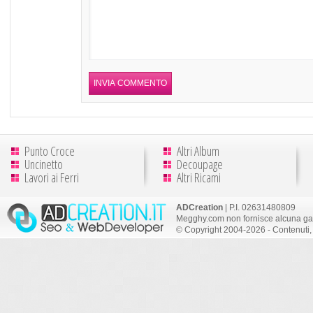
Punto Croce
Altri Album
Uncinetto
Decoupage
Lavori ai Ferri
Altri Ricami
ADCreation
| P.I. 02631480809
Megghy.com non fornisce alcuna gar
© Copyright 2004-2026 - Contenuti, 