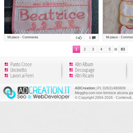
Mi piace
-
Commenta
Mi piace
-
Commen
0
0
1
2
3
4
5
di
83
Punto Croce
Altri Album
Uncinetto
Decoupage
Lavori ai Ferri
Altri Ricami
ADCreation
| P.I. 02631480809
Megghy.com non fornisce alcuna gar
© Copyright 2004-2026 - Contenuti, 