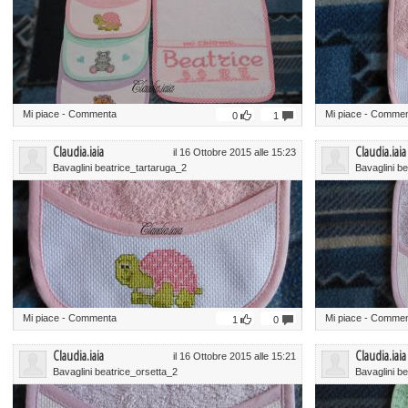
Mi piace
-
Commenta
Mi piace
-
Commen
0
1
Claudia.iaia
Claudia.iaia
il 16 Ottobre 2015 alle 15:23
Bavaglini beatrice_tartaruga_2
Bavaglini b
Mi piace
-
Commenta
Mi piace
-
Commen
1
0
Claudia.iaia
Claudia.iaia
il 16 Ottobre 2015 alle 15:21
Bavaglini beatrice_orsetta_2
Bavaglini b