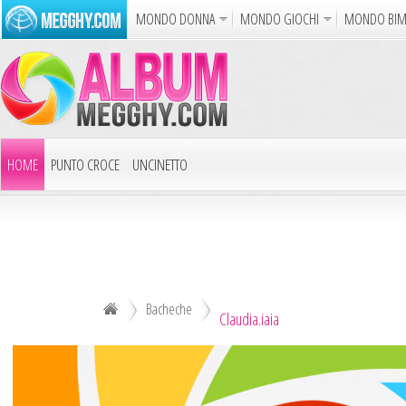
MONDO DONNA
MONDO GIOCHI
MONDO BI
Album
Punto Croce
Cucina
Uncinetto
Carto
Azione
Puzzle
Sparatutto
Avventur
Disegni da Colorare
Crea il D
HOME
PUNTO CROCE
UNCINETTO
Gif Anim
LAVORI AI FERRI
ALTRI ALBUM
Notizie
DECOUPAGE
ALTRI RICAMI
ALTRI HOBBY
Bacheche
Claudia.iaia
TUTTI GLI ALBUM