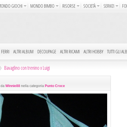
ONDO GIOCHI
MONDO BIMBO
RISORSE
SOCIETÀ
SERVIZI
FO
Uncinetto
Cartoline Online
La Maglia del Cuore
Sparatutto
Avventura
Auto e Moto
Abilità
GdR 
gni da Colorare
Crea il Disegno
I Vostri Nomi
Giochi Bambin
 FERRI
ALTRI ALBUM
DECOUPAGE
ALTRI RICAMI
ALTRI HOBBY
TUTTI GLI A
Gif Animate
Smiles
Sfondi
Program
Bavaglino con trenino x Luigi
Notizie
Religione
Aforismi
Poesie
1 da
Winnie88
nella categoria
Punto Croce
Glitter
Directory
FreeUp