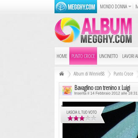
MONDO DONNA
M
Album
Punto Croce
Cucina
Azione
Puzzle
Dise
HOME
PUNTO CROCE
UNCINETTO
LAVORI AI
Album di Winnie88
Punto Croce
Bavaglino con trenino x Luigi
Inserita il 14 Febbraio 2012 alle 18:3