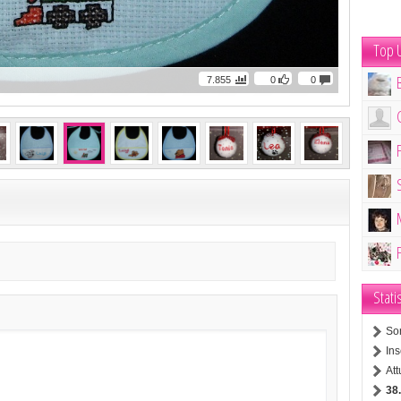
Top U
7.855
0
0
Stati
So
Ins
At
38