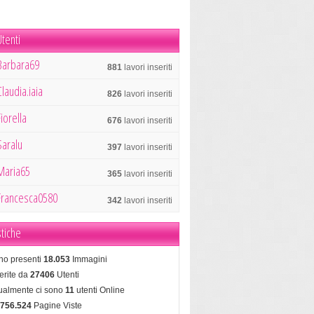
tenti
Barbara69
881
lavori inseriti
Claudia.iaia
826
lavori inseriti
Fiorella
676
lavori inseriti
Saralu
397
lavori inseriti
Maria65
365
lavori inseriti
Francesca0580
342
lavori inseriti
stiche
no presenti
18.053
Immagini
erite da
27406
Utenti
tualmente ci sono
11
utenti Online
.756.524
Pagine Viste