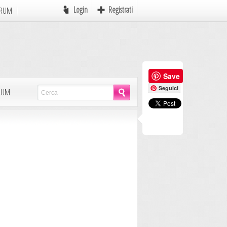
Login
Registrati
RUM
Online
Save
e
Favole
Seguici
LBUM
mi
Mondo Pirati
Icone
Autori in Erba
Scrivere
MyAvatar
Rebus
Postcards
AdCreation