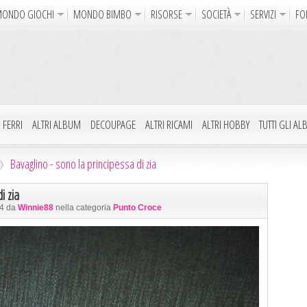
ONDO GIOCHI
MONDO BIMBO
RISORSE
SOCIETÀ
SERVIZI
FO
Uncinetto
Cartoline Online
La Maglia del Cuore
Sparatutto
Avventura
Auto e Moto
Abilità
GdR 
gni da Colorare
Crea il Disegno
I Vostri Nomi
Giochi Bambin
 FERRI
ALTRI ALBUM
DECOUPAGE
ALTRI RICAMI
ALTRI HOBBY
TUTTI GLI A
Gif Animate
Smiles
Sfondi
Program
Bavaglino - sono la principessa di zia
Notizie
Religione
Aforismi
Poesie
i zia
24 da
Winnie88
nella categoria
Punto Croce
Glitter
Directory
FreeUp