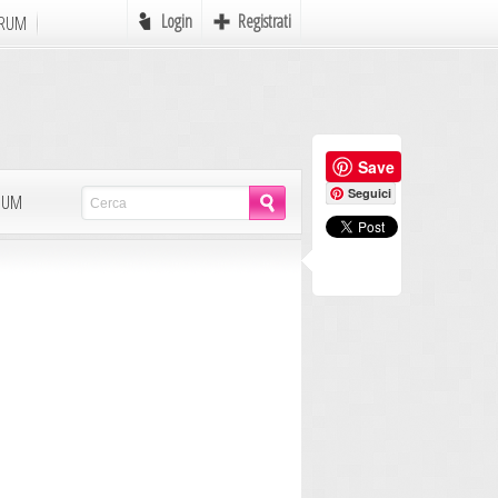
Login
Registrati
RUM
Online
Save
e
Favole
Seguici
LBUM
mi
Mondo Pirati
Icone
Autori in Erba
Scrivere
MyAvatar
Rebus
Postcards
AdCreation