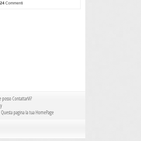
624
Commenti
 posso ContattarVi?
cy
i Questa pagina la tua HomePage