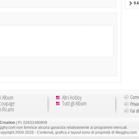
9.
ri Album
Altri Hobby
Come
coupage
Tutti gli Album
Priva
ri Ricami
Fai d
Creation
| P.I. 02631480809
ghy.com non fornisce alcuna garanzia relativamente ai programmi elencati.
opyright 2004-2026 - Contenuti, grafica e layout sono di proprietà di Megghy.com