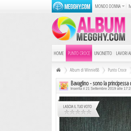
MONDO DONNA
M
Album
Punto Croce
Cucina
Azione
Puzzle
Dise
HOME
PUNTO CROCE
UNCINETTO
LAVORI AI
Album di Winnie88
Punto Croce
Bavaglino - sono la principessa d
Inserita il 21 Settembre 2019 alle 17: