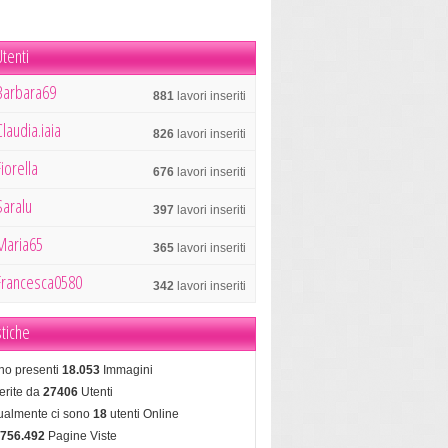
tenti
Barbara69
881
lavori inseriti
Claudia.iaia
826
lavori inseriti
Fiorella
676
lavori inseriti
Saralu
397
lavori inseriti
Maria65
365
lavori inseriti
Francesca0580
342
lavori inseriti
stiche
no presenti
18.053
Immagini
erite da
27406
Utenti
tualmente ci sono
18
utenti Online
.756.492
Pagine Viste