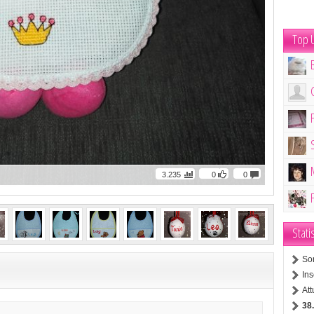
Top U
3.235
0
0
Stati
So
Ins
At
38