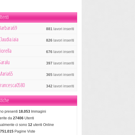
tenti
Barbara69
881
lavori inseriti
Claudia.iaia
826
lavori inseriti
Fiorella
676
lavori inseriti
Saralu
397
lavori inseriti
Maria65
365
lavori inseriti
Francesca0580
342
lavori inseriti
stiche
no presenti
18.053
Immagini
erite da
27406
Utenti
tualmente ci sono
12
utenti Online
.751.015
Pagine Viste