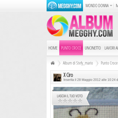
MONDO DONNA
M
Album
Punto Croce
Cucina
Azione
Puzzle
Dise
HOME
PUNTO CROCE
UNCINETTO
LAVORI AI
Album di Stefy_mario
Punto Croce
X Ciro
Inserita il 28 Maggio 2012 alle 10:24