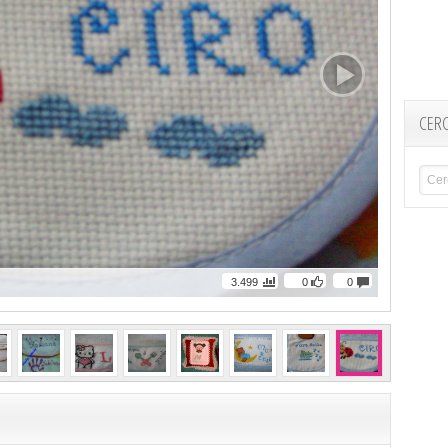
CER
3.499
0
0