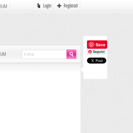
Login
Registrati
RUM
Online
Save
e
Favole
Seguici
LBUM
mi
Mondo Pirati
Icone
Autori in Erba
Scrivere
MyAvatar
Rebus
Postcards
AdCreation