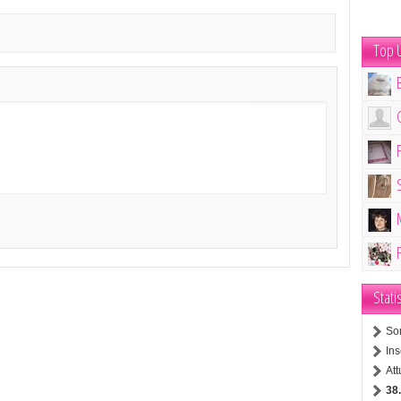
Top U
Stati
So
Ins
At
38