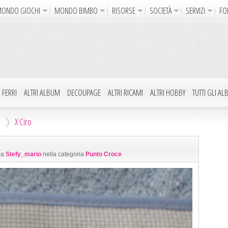
ONDO GIOCHI
MONDO BIMBO
RISORSE
SOCIETÀ
SERVIZI
FO
Uncinetto
Cartoline Online
La Maglia del Cuore
Sparatutto
Avventura
Auto e Moto
Abilità
GdR 
gni da Colorare
Crea il Disegno
I Vostri Nomi
Giochi Bambin
 FERRI
ALTRI ALBUM
DECOUPAGE
ALTRI RICAMI
ALTRI HOBBY
TUTTI GLI A
Gif Animate
Smiles
Sfondi
Program
X Ciro
Notizie
Religione
Aforismi
Poesie
 da
Stefy_mario
nella categoria
Punto Croce
Glitter
Directory
FreeUp