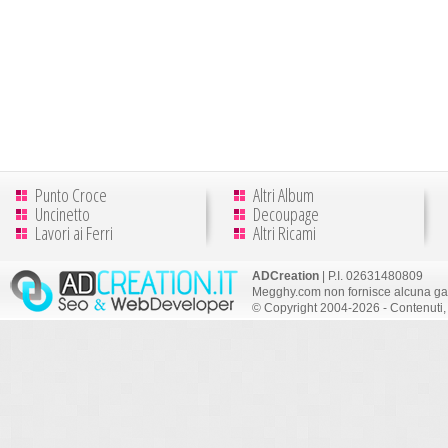
Punto Croce
Altri Album
Uncinetto
Decoupage
Lavori ai Ferri
Altri Ricami
ADCreation
| P.I. 02631480809
Megghy.com non fornisce alcuna gar
© Copyright 2004-2026 - Contenuti, 