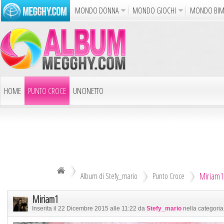
MONDO DONNA
MONDO GIOCHI
MONDO BI
Album
Punto Croce
Cucina
Uncinetto
Carto
Azione
Puzzle
Sparatutto
Avventur
Disegni da Colorare
Crea il D
HOME
PUNTO CROCE
UNCINETTO
Gif Anim
LAVORI AI FERRI
ALTRI ALBUM
Notizie
DECOUPAGE
ALTRI RICAMI
ALTRI HOBBY
Miriam1
TUTTI GLI ALBUM
Album di Stefy_mario
Punto Croce
Miriam1
Inserita il 22 Dicembre 2015 alle 11:22 da
Stefy_mario
nella categori