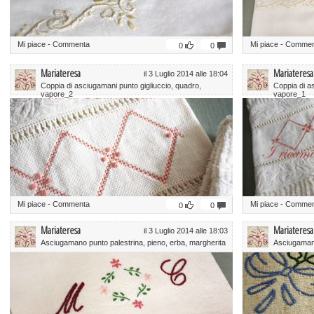
Mi piace
-
Commenta
Mi piace
-
Commen
0
0
Mariateresa
Mariateresa
il 3 Luglio 2014 alle 18:04
Coppia di asciugamani punto gigliuccio, quadro,
Coppia di a
vapore_2
vapore_1
Mi piace
-
Commenta
Mi piace
-
Commen
0
0
Mariateresa
Mariateresa
il 3 Luglio 2014 alle 18:03
Asciugamano punto palestrina, pieno, erba, margherita
Asciugamano 