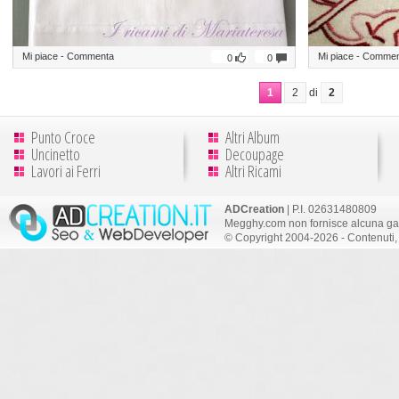
Mi piace
-
Commenta
Mi piace
-
Commen
0
0
1
2
di
2
Punto Croce
Altri Album
Uncinetto
Decoupage
Lavori ai Ferri
Altri Ricami
ADCreation
| P.I. 02631480809
Megghy.com non fornisce alcuna gar
© Copyright 2004-2026 - Contenuti, 