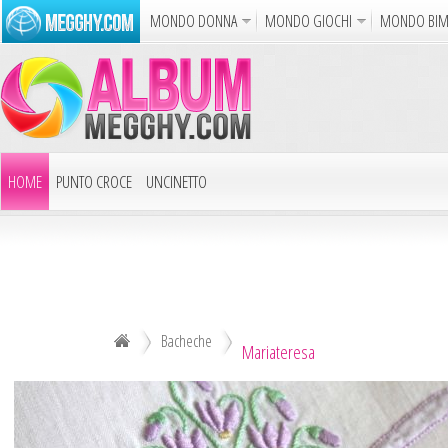
MONDO DONNA
MONDO GIOCHI
MONDO BI
Album
Punto Croce
Cucina
Uncinetto
Carto
Azione
Puzzle
Sparatutto
Avventur
Disegni da Colorare
Crea il D
HOME
PUNTO CROCE
UNCINETTO
Gif Anim
LAVORI AI FERRI
ALTRI ALBUM
Notizie
DECOUPAGE
ALTRI RICAMI
ALTRI HOBBY
Bacheche
Mariateresa
TUTTI GLI ALBUM