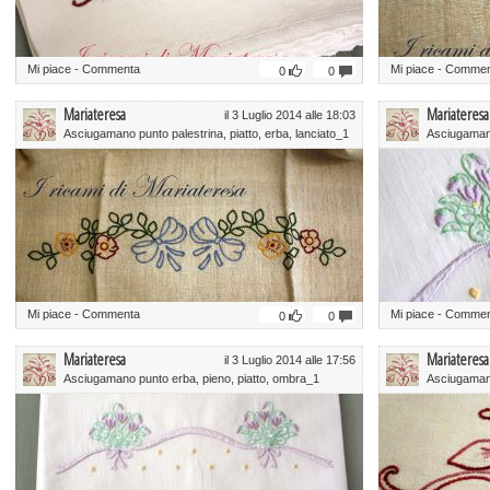
Mi piace
-
Commenta
Mi piace
-
Commen
0
0
Mariateresa
Mariateresa
il 3 Luglio 2014 alle 18:03
Asciugamano punto palestrina, piatto, erba, lanciato_1
Asciugamano
Mi piace
-
Commenta
Mi piace
-
Commen
0
0
Mariateresa
Mariateresa
il 3 Luglio 2014 alle 17:56
Asciugamano punto erba, pieno, piatto, ombra_1
Asciugamano