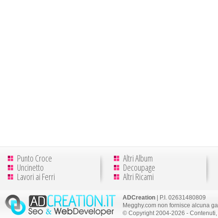
Punto Croce
Altri Album
Uncinetto
Decoupage
Lavori ai Ferri
Altri Ricami
ADCreation
| P.I. 02631480809
Megghy.com non fornisce alcuna gar
© Copyright 2004-2026 - Contenuti, 