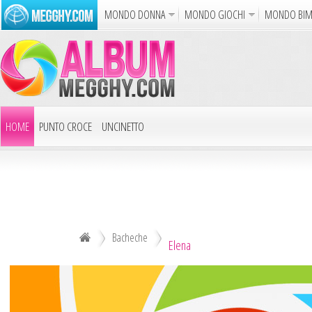
MONDO DONNA
MONDO GIOCHI
MONDO BI
Album
Punto Croce
Cucina
Uncinetto
Carto
Azione
Puzzle
Sparatutto
Avventur
Disegni da Colorare
Crea il D
HOME
PUNTO CROCE
UNCINETTO
Gif Anim
LAVORI AI FERRI
ALTRI ALBUM
Notizie
DECOUPAGE
ALTRI RICAMI
ALTRI HOBBY
Bacheche
Elena
TUTTI GLI ALBUM