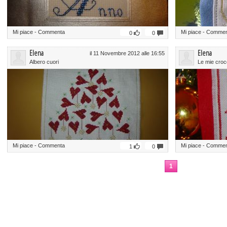
Mi piace
-
Commenta
Mi piace
-
Commen
0
0
Elena
Elena
il 11 Novembre 2012 alle 16:55
Albero cuori
Le mie croc
Mi piace
-
Commenta
Mi piace
-
Commen
1
0
1