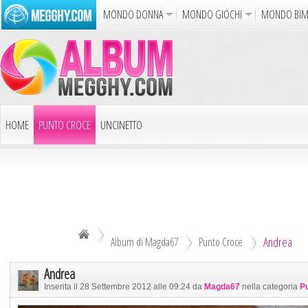
MONDO DONNA
MONDO GIOCHI
MONDO BI
Album
Punto Croce
Cucina
Uncinetto
Carto
Azione
Puzzle
Sparatutto
Avventur
Disegni da Colorare
Crea il D
HOME
PUNTO CROCE
UNCINETTO
Gif Anim
LAVORI AI FERRI
ALTRI ALBUM
Notizie
DECOUPAGE
ALTRI RICAMI
ALTRI HOBBY
Andrea
TUTTI GLI ALBUM
Album di Magda67
Punto Croce
Andrea
Inserita il 28 Settembre 2012 alle 09:24 da
Magda67
nella categoria
P