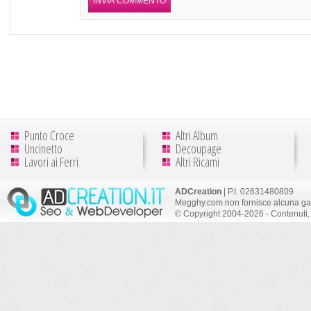
Punto Croce
Altri Album
Uncinetto
Decoupage
Lavori ai Ferri
Altri Ricami
ADCreation
| P.I. 02631480809
Megghy.com non fornisce alcuna gar
© Copyright 2004-2026 - Contenuti, 