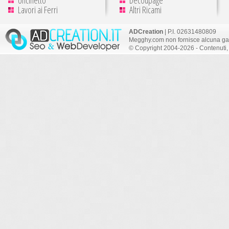
Lavori ai Ferri
Altri Ricami
ADCreation
| P.I. 02631480809
Megghy.com non fornisce alcuna gar
© Copyright 2004-2026 - Contenuti, 