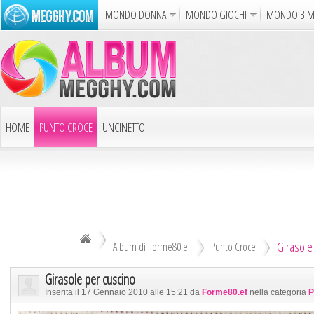
MONDO DONNA
MONDO GIOCHI
MONDO BI
Album
Punto Croce
Cucina
Uncinetto
Carto
Azione
Puzzle
Sparatutto
Avventur
Disegni da Colorare
Crea il D
HOME
PUNTO CROCE
UNCINETTO
Gif Anim
LAVORI AI FERRI
ALTRI ALBUM
Notizie
DECOUPAGE
ALTRI RICAMI
ALTRI HOBBY
Girasole
TUTTI GLI ALBUM
Album di Forme80.ef
Punto Croce
Girasole per cuscino
Inserita il 17 Gennaio 2010 alle 15:21 da
Forme80.ef
nella categoria
P