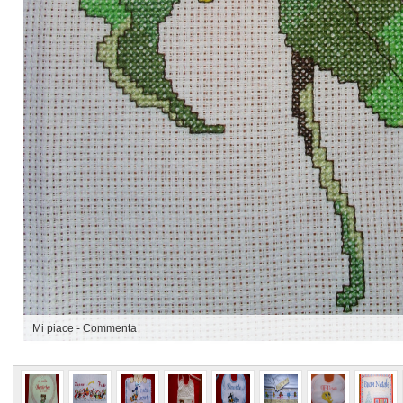
Mi piace
-
Commenta