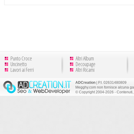
Punto Croce
Altri Album
Uncinetto
Decoupage
Lavori ai Ferri
Altri Ricami
ADCreation
| P.I. 02631480809
Megghy.com non fornisce alcuna gar
© Copyright 2004-2026 - Contenuti, 