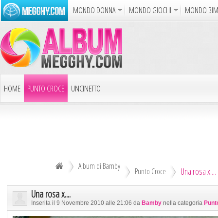
MONDO DONNA
MONDO GIOCHI
MONDO BI
Album
Punto Croce
Cucina
Uncinetto
Carto
Azione
Puzzle
Sparatutto
Avventur
Disegni da Colorare
Crea il D
HOME
PUNTO CROCE
UNCINETTO
Gif Anim
LAVORI AI FERRI
ALTRI ALBUM
Notizie
DECOUPAGE
ALTRI RICAMI
ALTRI HOBBY
Album di Bamby
Una rosa x....
TUTTI GLI ALBUM
Punto Croce
Una rosa x....
Inserita il 9 Novembre 2010 alle 21:06 da
Bamby
nella categoria
Punt