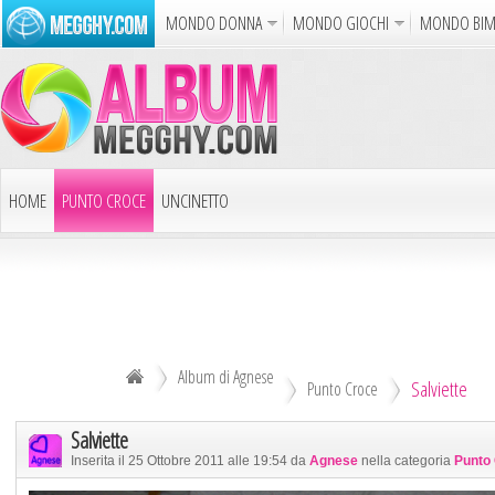
MONDO DONNA
MONDO GIOCHI
MONDO BI
Album
Punto Croce
Cucina
Uncinetto
Carto
Azione
Puzzle
Sparatutto
Avventur
Disegni da Colorare
Crea il D
HOME
PUNTO CROCE
UNCINETTO
Gif Anim
LAVORI AI FERRI
ALTRI ALBUM
Notizie
DECOUPAGE
ALTRI RICAMI
ALTRI HOBBY
Album di Agnese
Salviette
TUTTI GLI ALBUM
Punto Croce
Salviette
Inserita il 25 Ottobre 2011 alle 19:54 da
Agnese
nella categoria
Punto