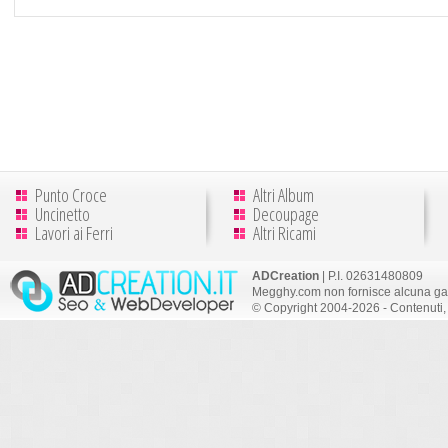
Punto Croce
Altri Album
Uncinetto
Decoupage
Lavori ai Ferri
Altri Ricami
ADCreation
| P.I. 02631480809
Megghy.com non fornisce alcuna gar
© Copyright 2004-2026 - Contenuti, 