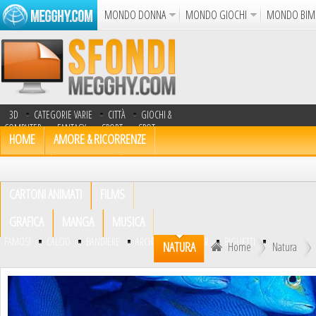
MONDO DONNA
MONDO GIOCHI
MONDO BIM
Album
Punto Croce
Cucina
Uncinetto
Cartol
Azione
Puzzle
Sparatutto
Avventur
3D
CATEGORIE VARIE
CITTÀ
GIOCHI &
Disegni da Colorare
Crea il D
COMPUTER
FANTASY
SPORT
SPOT
HOME
AMORE & RICORRENZE
TV
TRASPORTI
UOMINI
Gif Anima
ANIMALI
AUTOMOBILI
Notizie
CARTONI ANIMATI
FILMS
GRAFICA
MANGA
MUSICA
FAMOSI
CALCIO
BANDIERE
ARCHIVIO
GLITTER
BIGLIETTI
NATURA
Home
Natura