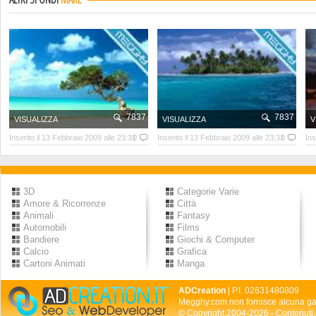
7837
7837
VISUALIZZA
VISUALIZZA
V
Inserito il 13 Febbraio 2009 alle 23:31
0
Inserito il 13 Febbraio 2009 alle 23:31
0
Ins
3D
Categorie Varie
Amore & Ricorrenze
Città
Animali
Fantasy
Automobili
Films
Bandiere
Giochi & Computer
Calcio
Grafica
Cartoni Animati
Manga
ADCreation
| P.I. 02631480809
Megghy.com non fornisce alcuna gar
© Copyright 2004-2026 - Contenuti, 