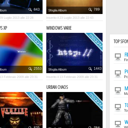
843
789
Album
Sfoglia Album
l 29 Luglio 2013 alle 22:28
Inserito il 23 Luglio 2013 alle 22:43
S XP
WINDOWS VARIE
TOP SFO
F
Fi
2553
1443
Album
Sfoglia Album
P
Pc
l 13 Febbraio 2009 alle 23:31
Inserito il 13 Febbraio 2009 alle 23:31
URBAN CHAOS
M
M
T
To
W
Wi
835
764