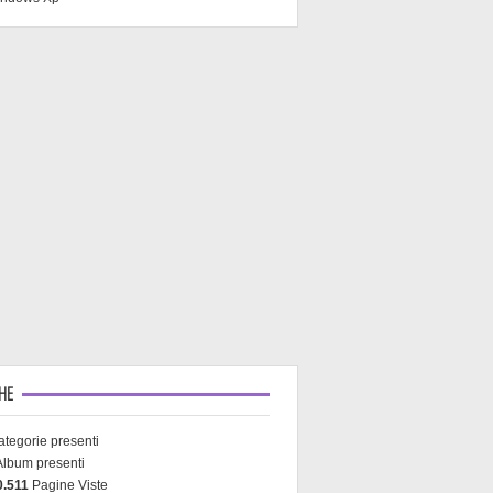
CHE
tegorie presenti
lbum presenti
0.511
Pagine Viste