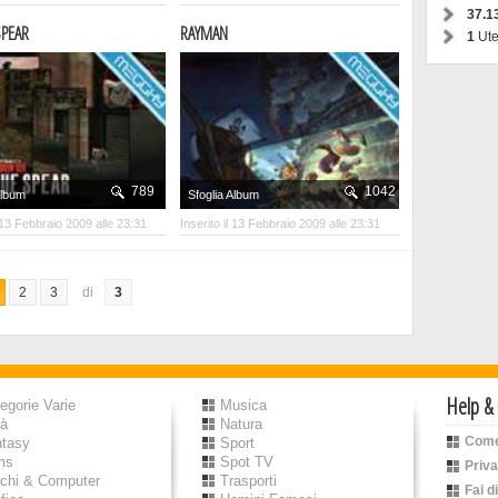
37.1
PEAR
RAYMAN
1
Ute
789
1042
Album
Sfoglia Album
l 13 Febbraio 2009 alle 23:31
Inserito il 13 Febbraio 2009 alle 23:31
2
3
di
3
Help &
egorie Varie
Musica
tà
Natura
Come
ntasy
Sport
ms
Spot TV
Priv
chi & Computer
Trasporti
Fai d