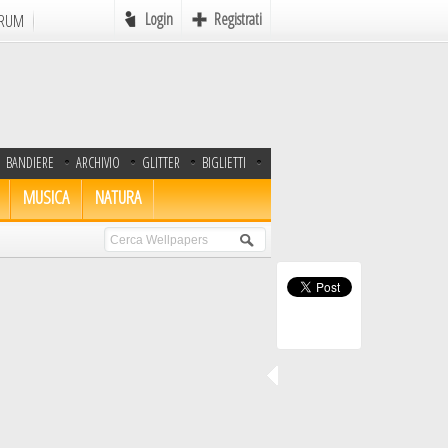
Login
Registrati
RUM
Online
BANDIERE
ARCHIVIO
GLITTER
BIGLIETTI
e
Favole
MUSICA
NATURA
mi
Mondo Pirati
Icone
Autori in Erba
Scrivere
MyAvatar
Rebus
Postcards
AdCreation