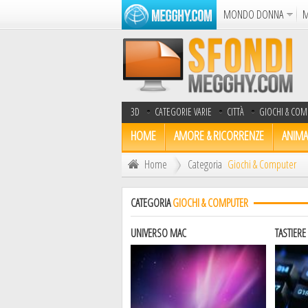
MONDO DONNA
M
Album
Punto Croce
Cucina
Azione
Puzzle
3D
CATEGORIE VARIE
CITTÀ
GIOCHI & COM
Dise
HOME
AMORE & RICORRENZE
ANIMA
Home
Categoria
Giochi & Computer
CATEGORIA
GIOCHI & COMPUTER
UNIVERSO MAC
TASTIERE