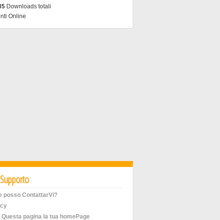
35
Downloads totali
nti Online
Supporto
 posso ContattarVi?
acy
i Questa pagina la tua homePage