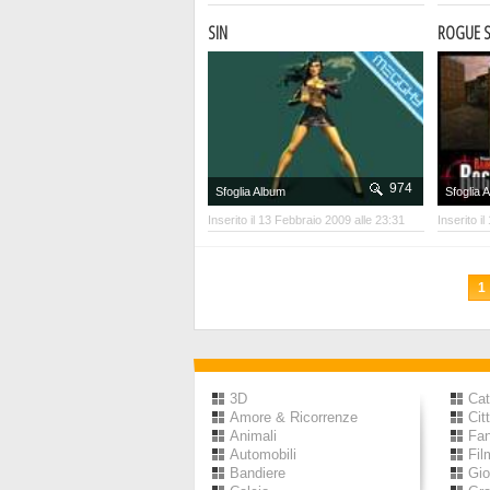
SIN
ROGUE S
974
Sfoglia Album
Sfoglia 
Inserito il 13 Febbraio 2009 alle 23:31
Inserito i
1
3D
Cat
Amore & Ricorrenze
Cit
Animali
Fa
Automobili
Fil
Bandiere
Gio