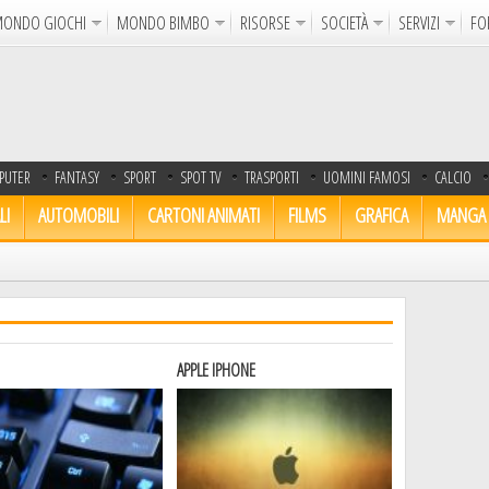
ONDO GIOCHI
MONDO BIMBO
RISORSE
SOCIETÀ
SERVIZI
FO
Uncinetto
Cartoline Online
La Maglia del Cuore
Sparatutto
Avventura
Auto e Moto
Abilità
GdR 
PUTER
FANTASY
SPORT
SPOT TV
TRASPORTI
UOMINI FAMOSI
CALCIO
gni da Colorare
Crea il Disegno
I Vostri Nomi
Giochi Bambin
LI
AUTOMOBILI
CARTONI ANIMATI
FILMS
GRAFICA
MANGA
Gif Animate
Smiles
Sfondi
Program
Notizie
Religione
Aforismi
Poesie
Glitter
Directory
FreeUp
APPLE IPHONE