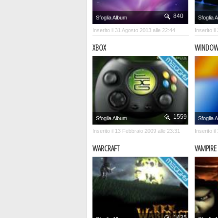
840
Sfoglia Album
Sfoglia 
Inserito il 31 Agosto 2013 alle 22:44
Inserito i
XBOX
WINDOW
1559
Sfoglia Album
Sfoglia 
Inserito il 13 Febbraio 2009 alle 23:31
Inserito i
WARCRAFT
VAMPIRE
1435