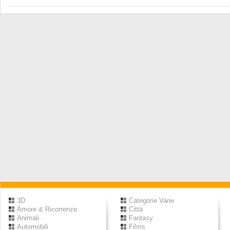
3D
Categorie Varie
Amore & Ricorrenze
Città
Animali
Fantasy
Automobili
Films