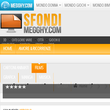
MONDO DONNA
MONDO GIOCHI
MONDO BIM
Album
Punto Croce
Cucina
Uncinetto
Cartol
Azione
Puzzle
Sparatutto
Avventur
3D
CATEGORIE VARIE
CITTÀ
GIOCHI &
Disegni da Colorare
Crea il D
COMPUTER
FANTASY
SPORT
SPOT
HOME
AMORE & RICORRENZE
TV
TRASPORTI
UOMINI
Gif Anima
ANIMALI
AUTOMOBILI
Notizie
CARTONI ANIMATI
FILMS
GRAFICA
MANGA
MUSICA
FAMOSI
CALCIO
BANDIERE
ARCHIVIO
GLITTER
BIGLIETTI
NATURA
Home