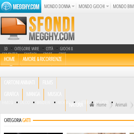
MONDO DONNA
MONDO GIOCHI
MONDO BIM
Album
Punto Croce
Cucina
Uncinetto
Cartol
Azione
Puzzle
Sparatutto
Avventur
3D
CATEGORIE VARIE
CITTÀ
GIOCHI &
Disegni da Colorare
Crea il D
COMPUTER
FANTASY
SPORT
SPOT
HOME
AMORE & RICORRENZE
TV
TRASPORTI
UOMINI
Gif Anima
ANIMALI
AUTOMOBILI
Notizie
CARTONI ANIMATI
FILMS
GRAFICA
MANGA
MUSICA
FAMOSI
CALCIO
BANDIERE
ARCHIVIO
GLITTER
BIGLIETTI
NATURA
Home
Animali
CATEGORIA
GATTI