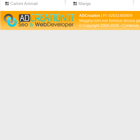
Cartoni Animati
Manga
ADCreation
| P.I. 02631480809
Megghy.com non fornisce alcuna gar
© Copyright 2004-2026 - Contenuti, 