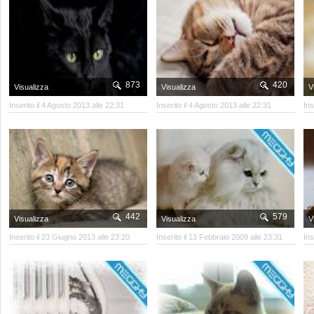
873
420
Visualizza
Visualizza
V
Inserito il 4 Agosto 2013 alle 22:31
Inserito il 4 Agosto 2013 alle 22:31
Ins
442
579
Visualizza
Visualizza
V
Inserito il 23 Giugno 2013 alle 23:20
Inserito il 13 Febbraio 2009 alle 23:31
Ins