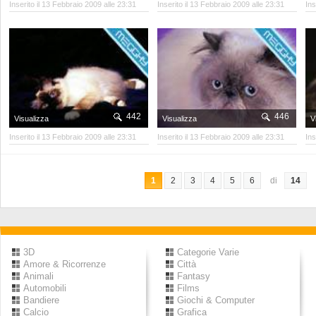
Inserito il 13 Febbraio 2009 alle 23:31
Inserito il 13 Febbraio 2009 alle 23:31
Ins
442
446
Visualizza
Visualizza
V
Inserito il 13 Febbraio 2009 alle 23:31
Inserito il 13 Febbraio 2009 alle 23:31
Ins
1
2
3
4
5
6
di
14
3D
Categorie Varie
Amore & Ricorrenze
Città
Animali
Fantasy
Automobili
Films
Bandiere
Giochi & Computer
Calcio
Grafica