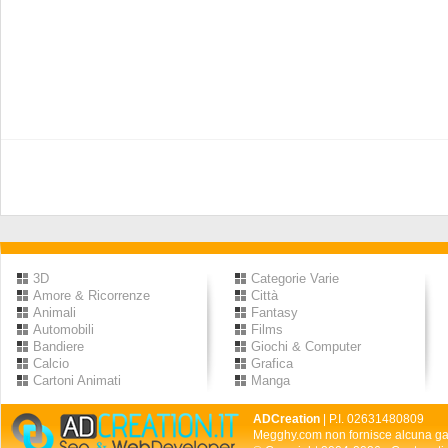
3D
Categorie Varie
Amore & Ricorrenze
Città
Animali
Fantasy
Automobili
Films
Bandiere
Giochi & Computer
Calcio
Grafica
Cartoni Animati
Manga
ADCreation
| P.I. 02631480809
Megghy.com non fornisce alcuna gar