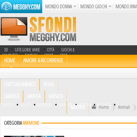
MONDO DONNA
MONDO GIOCHI
MONDO BIM
Album
Punto Croce
Cucina
Uncinetto
Cartol
Azione
Puzzle
Sparatutto
Avventur
3D
CATEGORIE VARIE
CITTÀ
GIOCHI &
Disegni da Colorare
Crea il D
COMPUTER
FANTASY
SPORT
SPOT
HOME
AMORE & RICORRENZE
TV
TRASPORTI
UOMINI
Gif Anima
ANIMALI
AUTOMOBILI
Notizie
CARTONI ANIMATI
FILMS
GRAFICA
MANGA
MUSICA
FAMOSI
CALCIO
BANDIERE
ARCHIVIO
GLITTER
BIGLIETTI
NATURA
Home
Animali
CATEGORIA
ANEMONE