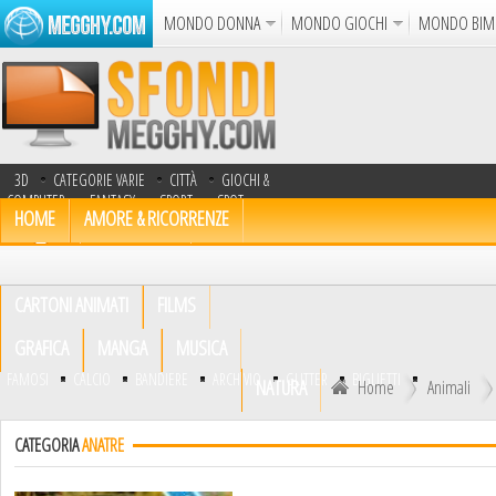
MONDO DONNA
MONDO GIOCHI
MONDO BIM
Album
Punto Croce
Cucina
Uncinetto
Cartol
Azione
Puzzle
Sparatutto
Avventur
3D
CATEGORIE VARIE
CITTÀ
GIOCHI &
Disegni da Colorare
Crea il D
COMPUTER
FANTASY
SPORT
SPOT
HOME
AMORE & RICORRENZE
TV
TRASPORTI
UOMINI
Gif Anima
ANIMALI
AUTOMOBILI
Notizie
CARTONI ANIMATI
FILMS
GRAFICA
MANGA
MUSICA
FAMOSI
CALCIO
BANDIERE
ARCHIVIO
GLITTER
BIGLIETTI
NATURA
Home
Animali
CATEGORIA
ANATRE