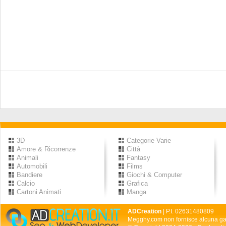
3D
Categorie Varie
Amore & Ricorrenze
Città
Animali
Fantasy
Automobili
Films
Bandiere
Giochi & Computer
Calcio
Grafica
Cartoni Animati
Manga
ADCreation
| P.I. 02631480809
Megghy.com non fornisce alcuna gar