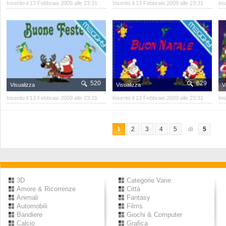
Inserito il 13 Febbraio 2009 alle 23:31
Inserito il 13 Febbraio 2009 alle 23:31
Ins
520
629
Visualizza
Visualizza
V
Inserito il 13 Febbraio 2009 alle 23:31
Inserito il 13 Febbraio 2009 alle 23:31
Ins
1
2
3
4
5
di
5
3D
Categorie Varie
Amore & Ricorrenze
Città
Animali
Fantasy
Automobili
Films
Bandiere
Giochi & Computer
Calcio
Grafica