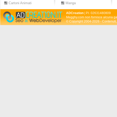
Cartoni Animati
Manga
ADCreation
| P.I. 02631480809
Megghy.com non fornisce alcuna gar
© Copyright 2004-2026 - Contenuti, 