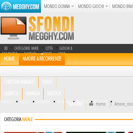
MONDO DONNA
MONDO GIOCHI
MONDO BIM
Album
Punto Croce
Cucina
Uncinetto
Cartol
Azione
Puzzle
Sparatutto
Avventur
3D
CATEGORIE VARIE
CITTÀ
GIOCHI &
Disegni da Colorare
Crea il D
COMPUTER
FANTASY
SPORT
SPOT
HOME
AMORE & RICORRENZE
TV
TRASPORTI
UOMINI
Gif Anima
ANIMALI
AUTOMOBILI
Notizie
CARTONI ANIMATI
FILMS
GRAFICA
MANGA
MUSICA
FAMOSI
CALCIO
BANDIERE
ARCHIVIO
GLITTER
BIGLIETTI
NATURA
Home
Amore_rico
CATEGORIA
NATALE