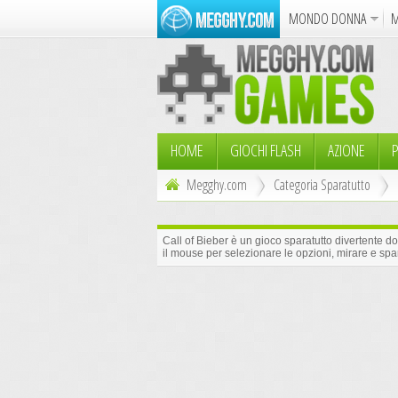
MONDO DONNA
M
Album
Punto Croce
Cucina
Azione
Puzzle
Dise
HOME
GIOCHI FLASH
AZIONE
P
Megghy.com
Categoria Sparatutto
Call of Bieber è un gioco sparatutto divertente do
il mouse per selezionare le opzioni, mirare e spara