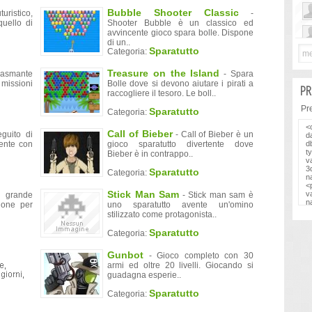
Bubble Shooter Classic
turistico,
-
quello di
Shooter Bubble è un classico ed
avvincente gioco spara bolle. Dispone
di un..
Sparatutto
Categoria:
Treasure on the Island
smante
- Spara
issioni
Bolle dove si devono aiutare i pirati a
PR
raccogliere il tesoro. Le boll..
Prel
Sparatutto
Categoria:
Call of Bieber
guito di
- Call of Bieber è un
cente con
gioco sparatutto divertente dove
Bieber è in contrappo..
Sparatutto
Categoria:
Stick Man Sam
 grande
- Stick man sam è
ione per
uno sparatutto avente un'omino
stilizzato come protagonista..
Sparatutto
Categoria:
Gunbot
- Gioco completo con 30
armi ed oltre 20 livelli. Giocando si
guadagna esperie..
Sparatutto
Categoria: