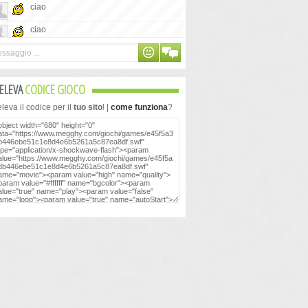
ciao
ciao
chat al contrario... e be
chat al contrario... e be
ELEVA
CODICE GIOCO
buon giorno
eva il codice per il
tuo sito
! |
come funziona
?
buon giorno
non ho capito se è un vero multiplayer o
meno
non ho capito se è un vero multiplayer o
meno
ma contro chi si gioca?
ma contro chi si gioca?
ciao
ciao
A me tutti quelli a cui ho giocato
A me tutti quelli a cui ho giocato