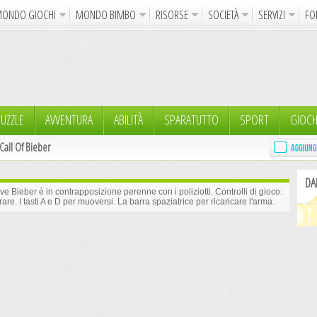
ONDO GIOCHI
MONDO BIMBO
RISORSE
SOCIETÀ
SERVIZI
FO
Uncinetto
Cartoline Online
La Maglia del Cuore
Sparatutto
Avventura
Auto e Moto
Abilità
GdR 
gni da Colorare
Crea il Disegno
I Vostri Nomi
Giochi Bambin
UZZLE
AVVENTURA
ABILITÀ
SPARATUTTO
SPORT
GIOCH
Call Of Bieber
Gif Animate
Smiles
Sfondi
Program
DA
Notizie
Religione
Aforismi
Poesie
ve Bieber è in contrapposizione perenne con i poliziotti. Controlli di gioco:
re. I tasti A e D per muoversi. La barra spaziatrice per ricaricare l'arma.
Glitter
Directory
FreeUp