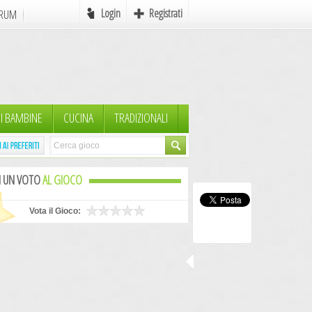
Login
Registrati
RUM
Online
e
Favole
I BAMBINE
CUCINA
TRADIZIONALI
mi
Mondo Pirati
Icone
I UN VOTO
AL GIOCO
Autori in Erba
Scrivere
Vota il Gioco:
MyAvatar
Rebus
Postcards
AdCreation