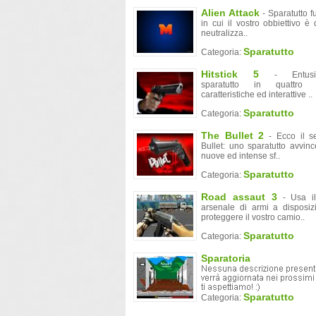
Alien Attack
- Sparatutto fu
in cui il vostro obbiettivo è 
neutralizza..
Sparatutto
Categoria:
Hitstick 5
- Entusia
sparatutto in quattro m
caratteristiche ed interattive ..
Sparatutto
Categoria:
The Bullet 2
- Ecco il se
Bullet: uno sparatutto avvin
nuove ed intense sf..
Sparatutto
Categoria:
Road assaut 3
- Usa il
arsenale di armi a disposiz
proteggere il vostro camio..
Sparatutto
Categoria:
Sparatoria
Sparatutto
Categoria: