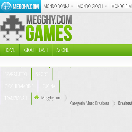
MONDO DONNA
MONDO GIOCHI
MONDO BIM
Album
Punto Croce
Cucina
Uncinetto
Cartol
Azione
Puzzle
Sparatutto
Avventur
Disegni da Colorare
Crea il D
HOME
GIOCHI FLASH
AZIONE
PUZZLE
AVVENTURA
ABILITÀ
Gif Anima
SPARATUTTO
SPORT
Notizie
GIOCHI BAMBINE
CUCINA
Megghy.com
TRADIZIONALI
Categoria Muro Breakout
Breakout