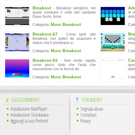
Breakout
Ar
- Breakout semplice, nel
quale compare il volto del cantante
di v
Dave Grohl, forse..
dell
Muro Breakout
Categoria:
Cat
Breakout-67
Bre
- Come tanti altri
breakout, con poteri da acquisire e
simp
malus che ti piombano a..
muov
Muro Breakout
Categoria:
Cat
Breakout-63
Ca
- Non molto rapido
come gioco, dato che l'asta che
que
muoveremo con le frecce dir..
styl
Muro Breakout
Categoria:
Cat
SUGGERIMENTI
STRUMENTI
Installazione flashPlayer
Segnala abuso
Installazione Shockwave
Contattaci
Aggiungi ai tuoi Preferiti
Privacy