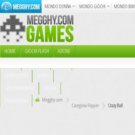
MONDO DONNA
MONDO GIOCHI
MONDO BIM
Album
Punto Croce
Cucina
Uncinetto
Cartol
Azione
Puzzle
Sparatutto
Avventur
Disegni da Colorare
Crea il D
HOME
GIOCHI FLASH
AZIONE
PUZZLE
AVVENTURA
ABILITÀ
Gif Anima
SPARATUTTO
SPORT
Notizie
GIOCHI BAMBINE
CUCINA
Megghy.com
TRADIZIONALI
Categoria Flipper
Crazy Ball