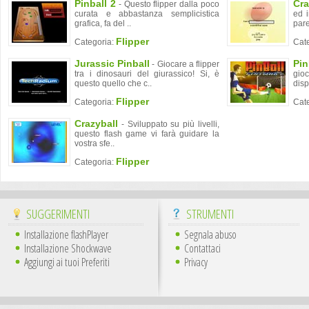
Pinball 2
Cra
- Questo flipper dalla poco
curata e abbastanza semplicistica
ed i
grafica, fa del ..
pare
Flipper
Categoria:
Cat
Jurassic Pinball
Pin
- Giocare a flipper
tra i dinosauri del giurassico! Si, è
gioc
questo quello che c..
disp
Flipper
Categoria:
Cat
Crazyball
- Sviluppato su più livelli,
questo flash game vi farà guidare la
vostra sfe..
Flipper
Categoria:
SUGGERIMENTI
STRUMENTI
Installazione flashPlayer
Segnala abuso
Installazione Shockwave
Contattaci
Aggiungi ai tuoi Preferiti
Privacy