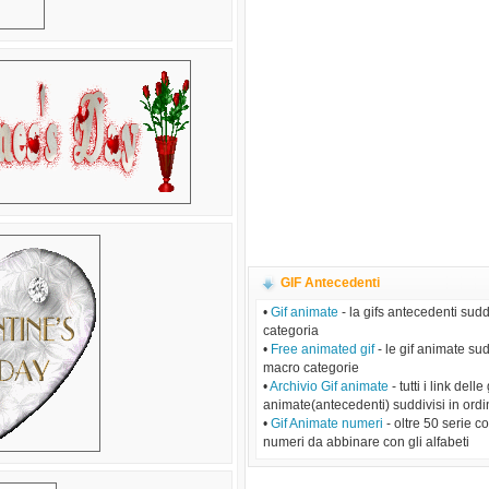
GIF Antecedenti
•
Gif animate
- la gifs antecedenti sudd
categoria
•
Free animated gif
- le gif animate sud
macro categorie
•
Archivio Gif animate
- tutti i link delle 
animate(antecedenti) suddivisi in ordi
•
Gif Animate numeri
- oltre 50 serie c
numeri da abbinare con gli alfabeti