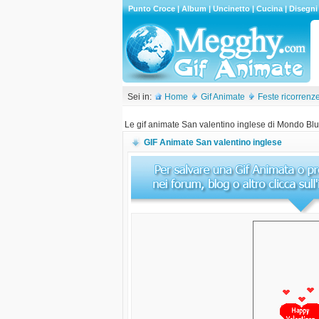
Punto Croce
|
Album
|
Uncinetto
|
Cucina
|
Disegni
Sei in:
Home
Gif Animate
Feste ricorrenz
Le gif animate San valentino inglese di Mondo Blu
GIF Animate San valentino inglese