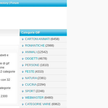
rectory
|
Forum
Categorie GIF
CARTONI ANIMATI
(6458)
ROMANTICHE
(2988)
ANIMALI
(12542)
abeti e
OGGETTI
(4678)
e di gif
PERSONE
(1810)
ione
42 categorie
FESTE
(4310)
NATURA
(2381)
e con 32
CUCINA
(2294)
categorie
SPORT
(2246)
e 2300
WEBMASTER
(6480)
CATEGORIE VARIE
(6962)