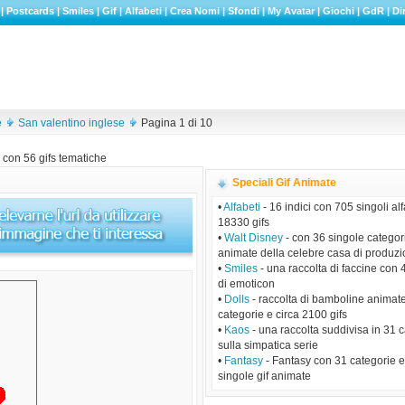
|
Postcards
|
Smiles
|
Gif
|
Alfabeti
|
Crea Nomi
|
Sfondi
|
My Avatar
|
Giochi
|
GdR
|
Di
e
San valentino inglese
Pagina 1 di 10
 con 56 gifs tematiche
Speciali Gif Animate
•
Alfabeti
- 16 indici con 705 singoli alf
18330 gifs
•
Walt Disney
- con 36 singole categori
animate della celebre casa di produz
•
Smiles
- una raccolta di faccine con 
di emoticon
•
Dolls
- raccolta di bamboline animat
categorie e circa 2100 gifs
•
Kaos
- una raccolta suddivisa in 31 
sulla simpatica serie
•
Fantasy
- Fantasy con 31 categorie 
singole gif animate