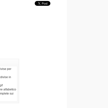
ivise per
divise in
gif
ne alfabetico
omplete sui