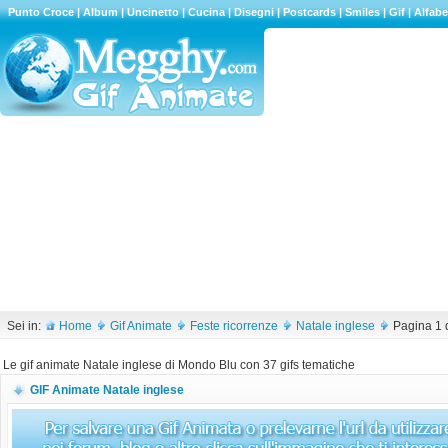
Punto Croce
|
Album
|
Uncinetto
|
Cucina
|
Disegni
|
Postcards
|
Smiles
|
Gif
|
Alfabe
Sei in:
Home
Gif Animate
Feste ricorrenze
Natale inglese
Pagina 1 d
Le gif animate Natale inglese di Mondo Blu con 37 gifs tematiche
GIF Animate Natale inglese