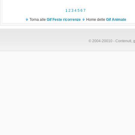
1
2
3
4
5
6
7
Torna alle
Gif Feste ricorrenze
Home delle
Gif Animate
© 2004-20010 - Contenuti, gr