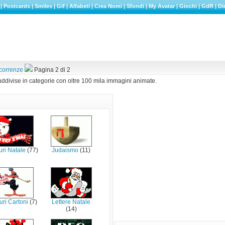
|
Postcards
|
Smiles
|
Gif
|
Alfabeti
|
Crea Nomi
|
Sfondi
|
My Avatar
|
Giochi
|
GdR
|
Di
icorrenze
Pagina 2 di 2
ddivise in categorie con oltre 100 mila immagini animate.
ri Natale
(77)
Judaismo
(11)
uri Cartoni
(7)
Lettere Natale
(14)