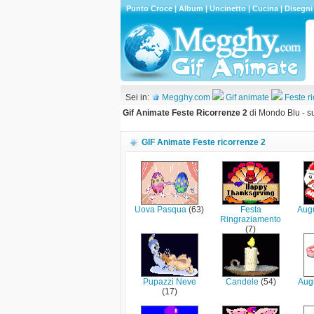
Punto Croce
|
Album
|
Uncinetto
|
Cucina
|
Disegni
Sei in:
Megghy.com
Gif animate
Feste r
Gif Animate Feste Ricorrenze 2
di Mondo Blu - su
GIF Animate Feste ricorrenze 2
Uova Pasqua
(63)
Festa
Augu
Ringraziamento
(7)
Pupazzi Neve
Candele
(54)
Aug
(17)