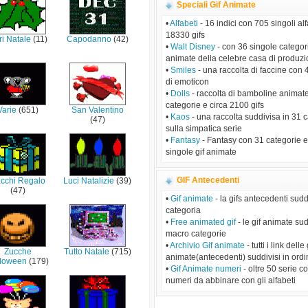
Speciali Gif Animate
•
Alfabeti
- 16 indici con 705 singoli alf
18330 gifs
ri Natale
(11)
Capodanno
(42)
•
Walt Disney
- con 36 singole categori
animate della celebre casa di produz
•
Smiles
- una raccolta di faccine con 
di emoticon
•
Dolls
- raccolta di bamboline animat
categorie e circa 2100 gifs
Varie
(651)
San Valentino
•
Kaos
- una raccolta suddivisa in 31 
(47)
sulla simpatica serie
•
Fantasy
- Fantasy con 31 categorie 
singole gif animate
GIF Antecedenti
cchi Regalo
Luci Natalizie
(39)
(47)
•
Gif animate
- la gifs antecedenti sudd
categoria
•
Free animated gif
- le gif animate sud
macro categorie
•
Archivio Gif animate
- tutti i link delle 
Zucche
Tutto Natale
(715)
animate(antecedenti) suddivisi in ordi
lloween
(179)
•
Gif Animate numeri
- oltre 50 serie c
numeri da abbinare con gli alfabeti