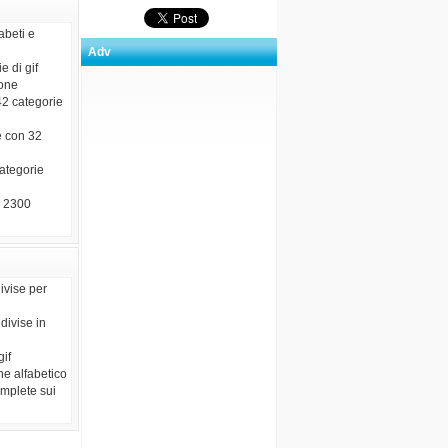
abeti e
Adv
e di gif
ione
42 categorie
e con 32
categorie
e 2300
ivise per
divise in
gif
ne alfabetico
omplete sui