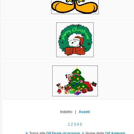
Indietro |
Avanti
1
2
3
4
5
Torna alle
Gif Feste ricorrenze
Home delle
Gif Animate