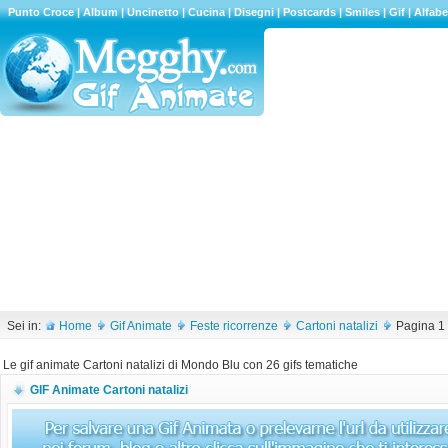
Punto Croce
|
Album
|
Uncinetto
|
Cucina
|
Disegni
|
Postcards
|
Smiles
|
Gif
|
Alfabe
Sei in:
Home
Gif Animate
Feste ricorrenze
Cartoni natalizi
Pagina 1 
Le gif animate Cartoni natalizi di Mondo Blu con 26 gifs tematiche
GIF Animate Cartoni natalizi