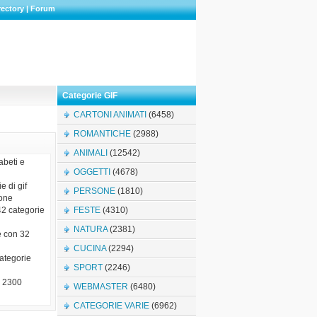
rectory
|
Forum
Categorie GIF
CARTONI ANIMATI
(6458)
ROMANTICHE
(2988)
ANIMALI
(12542)
abeti e
OGGETTI
(4678)
e di gif
PERSONE
(1810)
ione
42 categorie
FESTE
(4310)
NATURA
(2381)
e con 32
CUCINA
(2294)
categorie
SPORT
(2246)
e 2300
WEBMASTER
(6480)
CATEGORIE VARIE
(6962)