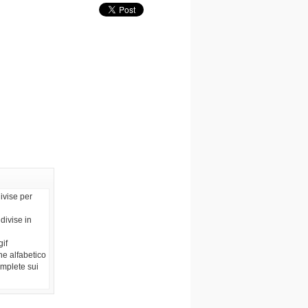
ivise per
divise in
gif
ne alfabetico
omplete sui