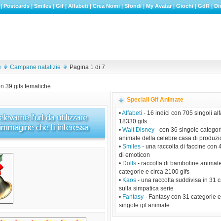
|
Postcards
|
Smiles
|
Gif
|
Alfabeti
|
Crea Nomi
|
Sfondi
|
My Avatar
|
Giochi
|
GdR
|
Di
e
Campane natalizie
Pagina 1 di 7
n 39 gifs tematiche
Speciali Gif Animate
•
Alfabeti
- 16 indici con 705 singoli alf
18330 gifs
•
Walt Disney
- con 36 singole categori
animate della celebre casa di produz
•
Smiles
- una raccolta di faccine con 
di emoticon
•
Dolls
- raccolta di bamboline animat
categorie e circa 2100 gifs
•
Kaos
- una raccolta suddivisa in 31 
sulla simpatica serie
•
Fantasy
- Fantasy con 31 categorie 
singole gif animate