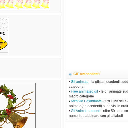
GIF Antecedenti
•
Gif animate
- la gifs antecedenti sudd
categoria
•
Free animated gif
- le gif animate sud
macro categorie
•
Archivio Gif animate
- tutti i link delle 
animate(antecedenti) suddivisi in ordi
•
Gif Animate numeri
- oltre 50 serie c
numeri da abbinare con gli alfabeti