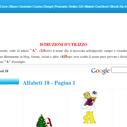
 Croce
|
Album
|
Uncinetto
|
Cucina
|
Disegni
|
Postcards
|
Smiles
|
Gif
|
Alfabeti
|
Crea Nomi
|
Sfondi
|
My Av
ISTRUZIONI D'UTILIZZO
"A"
S
erente, sotto la lettera
,
(2)
crivi il nome che ti necessita nell'apposito campo e visualiz
D
re liberamente in blog, forum, social o altro.
(4)
opo aver scritto il nome puoi provare i dive
gine
"A"
d'esempio.
eti 18
Alfabeti 18 - Pagina 1