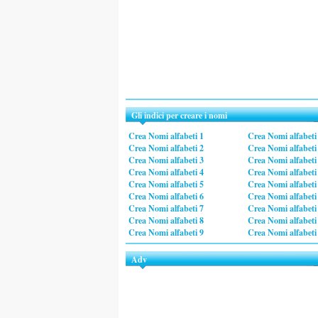
Gli indici per creare i nomi
Crea Nomi alfabeti 1
Crea Nomi alfabeti
Crea Nomi alfabeti 2
Crea Nomi alfabeti
Crea Nomi alfabeti 3
Crea Nomi alfabeti
Crea Nomi alfabeti 4
Crea Nomi alfabeti
Crea Nomi alfabeti 5
Crea Nomi alfabeti
Crea Nomi alfabeti 6
Crea Nomi alfabeti
Crea Nomi alfabeti 7
Crea Nomi alfabeti
Crea Nomi alfabeti 8
Crea Nomi alfabeti
Crea Nomi alfabeti 9
Crea Nomi alfabeti
Adv