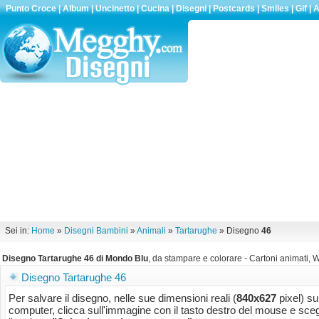
Punto Croce
|
Album
|
Uncinetto
|
Cucina
|
Disegni
|
Postcards
|
Smiles
|
Gif
|
A
Sei in:
Home
»
Disegni Bambini
»
Animali
»
Tartarughe
» Disegno
46
Disegno Tartarughe 46 di Mondo Blu
, da stampare e colorare - Cartoni animati, W
Disegno Tartarughe 46
Per salvare il disegno, nelle sue dimensioni reali (
840x627
pixel) su
computer, clicca sull'immagine con il tasto destro del mouse e sceg