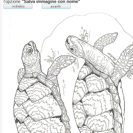
l'opzione
"Salva immagine con nome"