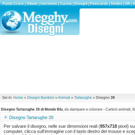
Punto Croce
|
Album
|
Uncinetto
|
Cucina
|
Disegni
|
Postcards
|
Smiles
|
Gif
|
A
Sei in:
Home
»
Disegni Bambini
»
Animali
»
Tartarughe
» Disegno
39
Disegno Tartarughe 39 di Mondo Blu
, da stampare e colorare - Cartoni animati, W
Disegno Tartarughe 39
Per salvare il disegno, nelle sue dimensioni reali (
957x718
pixel) su
computer, clicca sull'immagine con il tasto destro del mouse e sceg