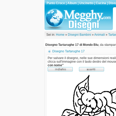
Punto Croce
|
Album
|
Uncinetto
|
Cucina
|
Dise
Sei in:
Home
»
Disegni Bambini
»
Animali
»
Tarta
Disegno Tartarughe 17 di Mondo Blu
, da stampare
Disegno Tartarughe 17
Per salvare il disegno, nelle sue dimensioni reali
clicca sull'immagine con il tasto destro del mous
con nome"