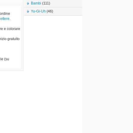
Bambi
(111)
Yu-Gi-Uh
(46)
 ordine
lettere
.
re e colorare
vizio gratuito
ie (su