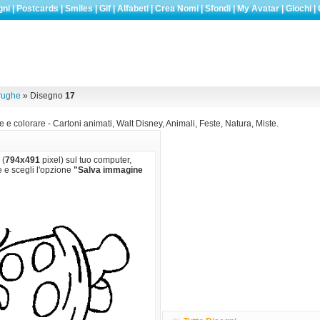
gni
|
Postcards
|
Smiles
|
Gif
|
Alfabeti
|
Crea Nomi
|
Sfondi
|
My Avatar
|
Giochi
|
rughe
» Disegno
17
 e colorare - Cartoni animati, Walt Disney, Animali, Feste, Natura, Miste.
 (
794x491
pixel) sul tuo computer,
e e scegli l'opzione
"Salva immagine