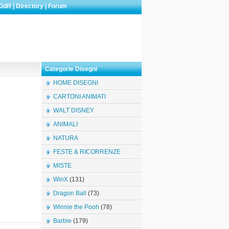
GdR
|
Directory
|
Forum
Categorie Disegni
HOME DISEGNI
CARTONI ANIMATI
WALT DISNEY
ANIMALI
NATURA
FESTE & RICORRENZE
MISTE
WinX
(131)
Dragon Ball
(73)
Winnie the Pooh
(78)
Barbie
(179)